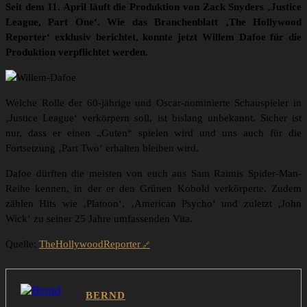
Seit dem 11. April läuft die Produktion von Zack Snyders ‚Justice
League, Part One‘. Wie das Branchenblatt ‚The Hollywood
Reporter‘ exklusiv berichtet, konnte jetzt Willem Dafoe für die
Produktion verpflichtet werden.
Welche Rolle der 60-jährige und Oscar-nominierte Schauspieler in
‚Justice League‘ verkörpern soll, ist bislang unbekannt. Sicher ist
nur, dass er einen „Guten“ spielen wird und uns auch für die
Fortsetzung ‚Part Two‘ erhalten bleiben wird.
Dafoe dürften die meisten von euch aus Sam Raimis Spider-Man-
Reihe kennen, in der er den Grünen Kobold verkörperte. Zudem
zählen Hits wie ‚Platoon‘, ‚American Psycho‘ und zuletzt ‚John
Wick‘ zu seiner 25 Jahre umfassenden Vita.
Quelle:
TheHollywoodReporter
BERND