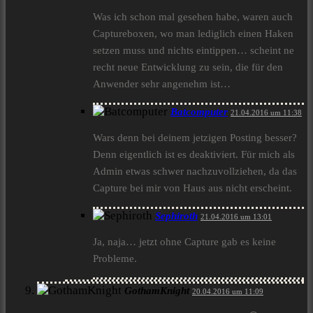
Was ich schon mal gesehen habe, waren auch
Captureboxen, wo man lediglich einen Haken
setzen muss und nichts eintippen… scheint ne
recht neue Entwicklung zu sein, die für den
Anwender sehr angenehm ist…
Batcomputer
21.04.2016 um 11:38
Wars denn bei deinem jetzigen Posting besser?
Denn eigentlich ist es deaktiviert. Für mich als
Admin etwas schwer nachzuvollziehen, da das
Capture bei mir von Haus aus nicht erscheint.
Sephiroth
21.04.2016 um 13:01
Ja, naja… jetzt ohne Capture gab es keine
Probleme.
GothamKnight
20.04.2016 um 11:09