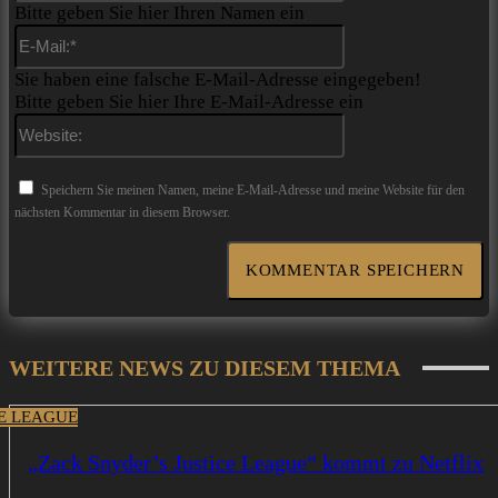
Bitte geben Sie hier Ihren Namen ein
E-
Mail:*
Sie haben eine falsche E-Mail-Adresse eingegeben!
Bitte geben Sie hier Ihre E-Mail-Adresse ein
Website:
Speichern Sie meinen Namen, meine E-Mail-Adresse und meine Website für den
nächsten Kommentar in diesem Browser.
WEITERE NEWS ZU DIESEM THEMA
CE LEAGUE
„Zack Snyder’s Justice League“ kommt zu Netflix