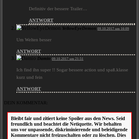
Definitiv der bessere Trailer…
ANTWORT
YellowEyeDemon
09.10.2017 um 16:09
Um Welten besser
ANTWORT
Damio
09.10.2017 um 21:51
Ich find ihn super !! Sogar bessere action und spaß.klasse
kurz und fein
ANTWORT
DEIN KOMMENTAR: