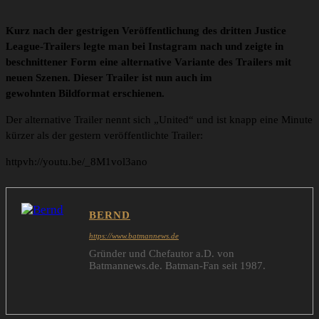
Kurz nach der gestrigen Veröffentlichung des dritten Justice
League-Trailers legte man bei Instagram nach und zeigte in
beschnittener Form eine alternative Variante des Trailers mit
neuen Szenen. Dieser Trailer ist nun auch im
gewohnten Bildformat erschienen.
Der alternative Trailer nennt sich „United“ und ist knapp eine Minute
kürzer als der gestern veröffentlichte Trailer:
httpvh://youtu.be/_8M1vol3ano
BERND
https://www.batmannews.de
Gründer und Chefautor a.D. von
Batmannews.de. Batman-Fan seit 1987.