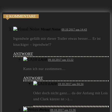
6 KOMMENTARE
Visual Noise
09.10.2017 um 14:43
Irgendwie gefällt mir dieser Trailer etwas besser… Er ist
knackiger – irgendwie!?
ANTWORT
LA10
09.10.2017 um 15:22
Kann ich nur zustimmen…
ANTWORT
LA10
10.10.2017 um 04:34
Oder doch nicht ganz… da der Anfang mit Lois
und Clark kürzer ist :-)…
Perios
09.10.2017 um 15:36