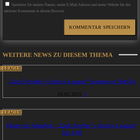
Speichern Sie meinen Namen, meine E-Mail-Adresse und meine Website für den
nächsten Kommentar in diesem Browser.
WEITERE NEWS ZU DIESEM THEMA
CE LEAGUE
„Zack Snyder’s Justice League“ kommt zu Netflix
26.02.2022
1
CE LEAGUE
Heute im Angebot: „Zack Snyder’s Justice League“
für 4,99