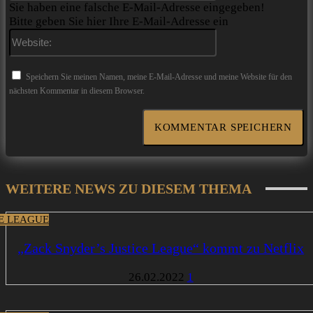
Sie haben eine falsche E-Mail-Adresse eingegeben!
Bitte geben Sie hier Ihre E-Mail-Adresse ein
Website:
Speichern Sie meinen Namen, meine E-Mail-Adresse und meine Website für den
nächsten Kommentar in diesem Browser.
WEITERE NEWS ZU DIESEM THEMA
CE LEAGUE
„Zack Snyder’s Justice League“ kommt zu Netflix
26.02.2022
1