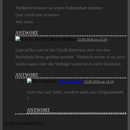
Vielleicht können sie einen Schnurrbart nehmen
Und cavill rein screenen
Wer weiss
ANTWORT
Rocky Balboa
25.09.2020 um 13:58
Laut joblo.com ist das Cavill-Interview aber vor den
Nachdreh-News geführt worden. Vielleicht durfte er da noch
nichts sagen oder die Verträge waren noch nicht finalisiert.
ANTWORT
Batcomputer
25.09.2020 um 14:14
nicht nur laut Joblo, sondern auch laut Originalquelle
?
ANTWORT
DEIN KOMMENTAR: