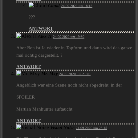
Cloud
24.09.2020 um 18:15
???
ANTWORT
Alex H
24.09.2020 um 19:39
Aber Ben ist Ja wieder in Topform und dann wird das ganze
mal richtig dargestellt. ?
ANTWORT
Mr. Mxy
24.09.2020 um 21:05
Angeblich war eine Szene noch nicht abgedreht, in der
SPOILER
Martian Manhunter auftaucht.
ANTWORT
Visual Noise
24.09.2020 um 23:15