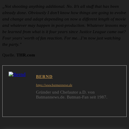
„Not shooting anything additional. No. It’s all stuff that has been
already done. Obviously I don’t know how things are going to evolve
and change and adapt depending on now a different length of movie
and whatever may happen in post-production. Whatever lessons may
be learned from what is it four years since Justice League came out?
Four years’ worth of fan reaction. For me…I’m now just watching
the party.”
Quelle.
THR.com
BERND
https://www.batmannews.de
Gründer und Chefautor a.D. von
Batmannews.de. Batman-Fan seit 1987.