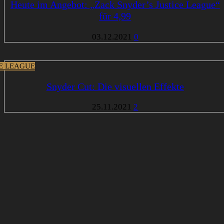
Heute im Angebot: „Zack Snyder’s Justice League“
für 4,99
03.12.2021
0
CE LEAGUE
Snyder Cut: Die visuellen Effekte
25.11.2021
2