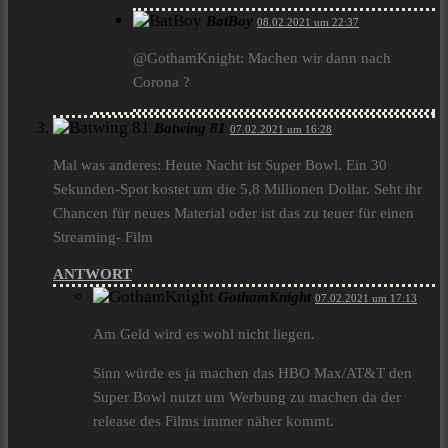
BatBoy
08.02.2021 um 22:37
@GothamKnight: Machen wir dann nach
Corona ?
Batwing 81
07.02.2021 um 16:28
Mal was anderes: Heute Nacht ist Super Bowl. Ein 30
Sekunden-Spot kostet um die 5,8 Millionen Dollar. Seht ihr
Chancen für neues Material oder ist das zu teuer für einen
Streaming- Film
ANTWORT
GothamKnight
07.02.2021 um 17:13
Am Geld wird es wohl nicht liegen.
Sinn würde es ja machen das HBO Max/AT&T den
Super Bowl nutzt um Werbung zu machen da der
release des Films immer näher kommt.