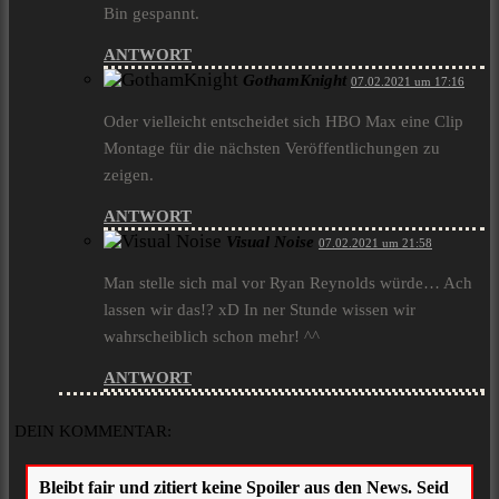
Bin gespannt.
ANTWORT
GothamKnight
07.02.2021 um 17:16
Oder vielleicht entscheidet sich HBO Max eine Clip
Montage für die nächsten Veröffentlichungen zu
zeigen.
ANTWORT
Visual Noise
07.02.2021 um 21:58
Man stelle sich mal vor Ryan Reynolds würde… Ach
lassen wir das!? xD In ner Stunde wissen wir
wahrscheiblich schon mehr! ^^
ANTWORT
DEIN KOMMENTAR: