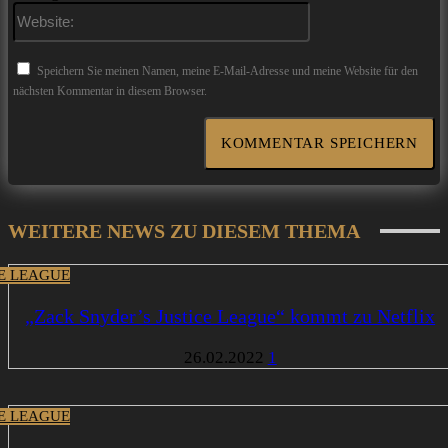
Website:
Speichern Sie meinen Namen, meine E-Mail-Adresse und meine Website für den
nächsten Kommentar in diesem Browser.
WEITERE NEWS ZU DIESEM THEMA
CE LEAGUE
„Zack Snyder’s Justice League“ kommt zu Netflix
26.02.2022
1
CE LEAGUE