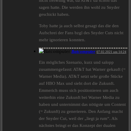
nicht freiwillig war, da AT&T da schon das
sagen hatte. Die werden ihn wohl zu Snyder
geschickt haben.
Toby hatte ja auch selbst gesagt das die den
Aufschrei der Fans bzgl des Snyder Cuts nicht
mehr ignorieren konnten.
Batcomputer
07.02.2021 um 14:24
Ein mögliches Szenario, kurz und salopp
zusammengefasst: AT&T hat Warner gekauft (=
Warner Media). AT&T setzt sehr große Stücke
auf HBO Max und sieht dort die Zukunft.
Emmerich muss sich positionieren um auch
weiterhin eine Zukunft bei Warner Media zu
haben und unternimmt das nötigste um Content
(= Zukunft) zu generieren. Den Anfang macht
der Snyder Cut, weil der „liegt ja rum“. Als
nächstes bringt er das Konzept der dualen