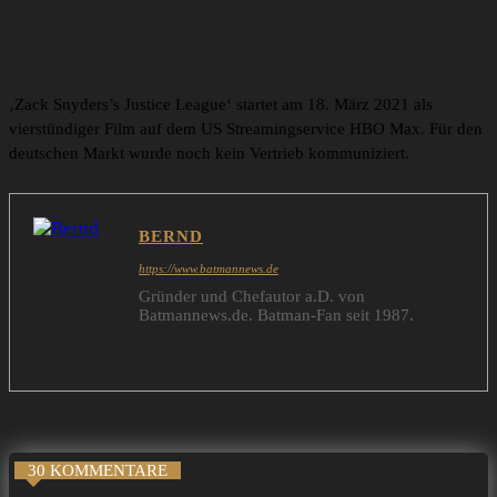
‚Zack Snyders’s Justice League‘ startet am 18. März 2021 als
vierstündiger Film auf dem US Streamingservice HBO Max. Für den
deutschen Markt wurde noch kein Vertrieb kommuniziert.
BERND
https://www.batmannews.de
Gründer und Chefautor a.D. von
Batmannews.de. Batman-Fan seit 1987.
30 KOMMENTARE