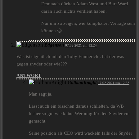
Demnach dürften Adam West und Burt Ward
daran auch nichts verdient haben.
Nur um zu zeigen, wie kompliziert Verträge sein
können 😉
Edgenson
07.02.2021 um 12:24
Was ist eigentlich mit den Toby Emmerich , hat der was
gegen snyder oder wie???
ANTWORT
GothamKnight
07.02.2021 um 12:53
Man sagt ja.
Lässt auch ein bisschen daraus schließen, da WB
bisher so gut wie keine Werbung für den Snyder cut
gemacht.
Seine position als CEO wird wackeln falls der Snyder