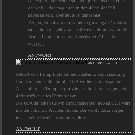
Die Amerikaner sehen sich halt gerne als die Retter
der welt… das mag auch in den 40ern der Fall
gewesen sein, aber heute ist das längst
Vergangenheit… make America great again? ? dafür
ist es doch zu spät… also wäre es ja dumm, wenn die
Justice League nur aus „Amerikanern“ bestehen
würde…
ANTWORT
batman_himself
06.10.2017 um 03:41
MAGA von Trump finde Ich auch seltsam. Globalisierung
findet zur Zeit statt, aber die USA wollen sich abspalten?
Ausserdem hat Trump so gut wie gar nichts bisher gemacht,
dafür trifft er jedes Fettnäpfchen.
Die USA hat einen Clown zum Präsidenten gewählt. Da wäre
mir der Joker als Präsident lieber. Der würde dafür sorgen,
das es keine Arbeitslosen mehr gibt☠
ANTWORT