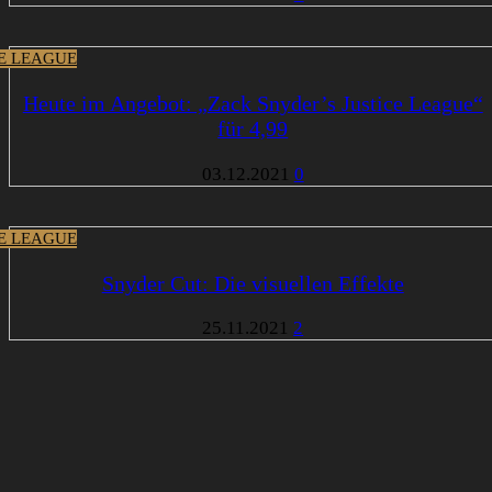
CE LEAGUE
Heute im Angebot: „Zack Snyder’s Justice League“
für 4,99
03.12.2021
0
CE LEAGUE
Snyder Cut: Die visuellen Effekte
25.11.2021
2