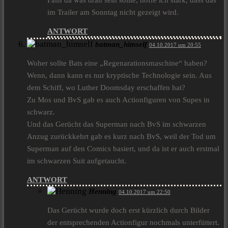
Falls da was dran sein sollte, hoffe ich stark, dass das
im Trailer am Sonntag nicht gezeigt wird.
ANTWORT
batman_himself
04.10.2017 um 20:55
Woher sollte Bats eine „Regenarationsmaschine“ haben?
Wenn, dann kann es nur kryptische Technologie sein. Aus
dem Schiff, wo Luther Doomsday erschaffen hat?
Zu Mos und BvS gab es auch Actionfiguren von Supes in
schwarz.
Und das Gerücht das Superman nach BvS im schwarzen
Anzug zurückkehrt gab es kurz nach BvS, weil der Tod um
Superman auf den Comics basiert, und da ist er auch erstmal
im schwarzen Suit aufgetaucht.
ANTWORT
Henning
04.10.2017 um 22:50
Das Gerücht wurde doch erst kürzlich durch Bilder
der entsprechenden Actionfigur nochmals unterfüttert.