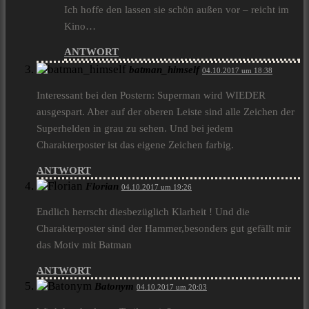
Ich hoffe den lassen sie schön außen vor – reicht im
Kino…
ANTWORT
batman_himself
04.10.2017 um 18:38
Interessant bei den Postern: Superman wird WIEDER
ausgespart. Aber auf der oberen Leiste sind alle Zeichen der
Superhelden in grau zu sehen. Und bei jedem
Charakterposter ist das eigene Zeichen farbig.
ANTWORT
Florian
04.10.2017 um 19:26
Endlich herrscht diesbezüglich Klarheit ! Und die
Charakterposter sind der Hammer,besonders gut gefällt mir
das Motiv mit Batman
ANTWORT
Batonym
04.10.2017 um 20:03