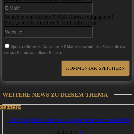
E-
Mail:*
Sie haben eine falsche E-Mail-Adresse eingegeben!
Bitte geben Sie hier Ihre E-Mail-Adresse ein
Website:
Speichern Sie meinen Namen, meine E-Mail-Adresse und meine Website für den
nächsten Kommentar in diesem Browser.
WEITERE NEWS ZU DIESEM THEMA
CE LEAGUE
„Zack Snyder’s Justice League“ kommt zu Netflix
26.02.2022
1