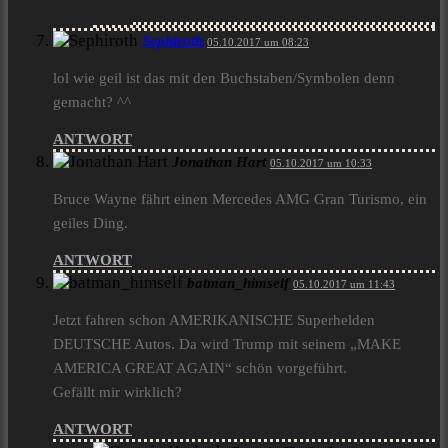
Sephiroth
05.10.2017 um 08:23
lol wie geil ist das mit den Buchstaben/Symbolen denn
gemacht? ^^
ANTWORT
Jonathan Hart
05.10.2017 um 10:33
Bruce Wayne fährt einen Mercedes AMG Gran Turismo, ein
geiles Ding.
ANTWORT
batman_himself
05.10.2017 um 11:43
Jetzt fahren schon AMERIKANISCHE Superhelden
DEUTSCHE Autos. Da wird Trump mit seinem „MAKE
AMERICA GREAT AGAIN“ schön vorgeführt.
Gefällt mir wirklich?
ANTWORT