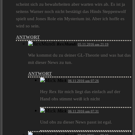
scheint sich zu bewahrheiten aber warten wirs ab. Es ist ja
seitens Warner noch nicht bestätigt das Hinds Steppenwolf
spielt und Jones Role ein Mysterium ist. Aber ich hoffe es
wird so sein.
ANTWORT
RexMundi
05.11.2016 um 21:19
Wie kommst du zu deiner GL-Theorie und was hat das
mit dieser News zu tun.
ANTWORT
Mick
06.11.2016 um 07:26
Hey Rex für mich liegt das einfach auf der
Hand obs stimmt weiß ich nicht
Mick
06.11.2016 um 07:31
Und obs zu dieser News passt ist egal.