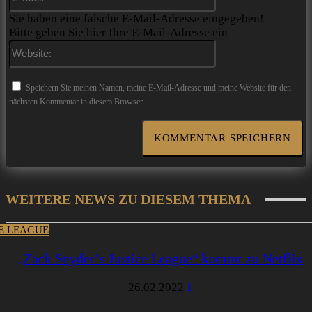
Mail:*
Sie haben eine falsche E-Mail-Adresse eingegeben!
Bitte geben Sie hier Ihre E-Mail-Adresse ein
Website:
Speichern Sie meinen Namen, meine E-Mail-Adresse und meine Website für den
nächsten Kommentar in diesem Browser.
WEITERE NEWS ZU DIESEM THEMA
CE LEAGUE
„Zack Snyder’s Justice League“ kommt zu Netflix
26.02.2022
1