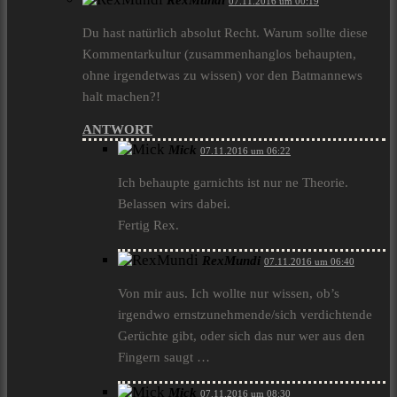
RexMundi
07.11.2016 um 00:19
Du hast natürlich absolut Recht. Warum sollte diese
Kommentarkultur (zusammenhanglos behaupten,
ohne irgendetwas zu wissen) vor den Batmannews
halt machen?!
ANTWORT
Mick
07.11.2016 um 06:22
Ich behaupte garnichts ist nur ne Theorie.
Belassen wirs dabei.
Fertig Rex.
RexMundi
07.11.2016 um 06:40
Von mir aus. Ich wollte nur wissen, ob’s
irgendwo ernstzunehmende/sich verdichtende
Gerüchte gibt, oder sich das nur wer aus den
Fingern saugt …
Mick
07.11.2016 um 08:30