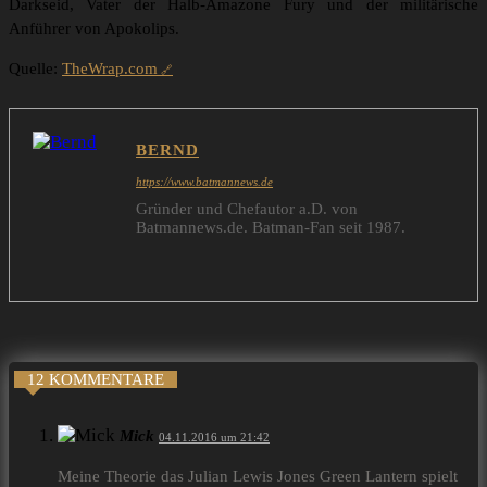
Darkseid, Vater der Halb-Amazone Fury und der militärische
Anführer von Apokolips.
Quelle:
TheWrap.com
BERND
https://www.batmannews.de
Gründer und Chefautor a.D. von
Batmannews.de. Batman-Fan seit 1987.
12 KOMMENTARE
Mick
04.11.2016 um 21:42
Meine Theorie das Julian Lewis Jones Green Lantern spielt