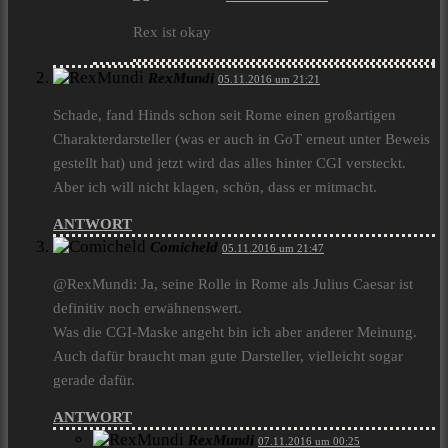
Rex ist okay
RexMundi
05.11.2016 um 21:21
Schade, fand Hinds schon seit Rome einen großartigen
Charakterdarsteller (was er auch in GoT erneut unter Beweis
gestellt hat) und jetzt wird das alles hinter CGI versteckt.
Aber ich will nicht klagen, schön, dass er mitmacht.
ANTWORT
Comicheld
05.11.2016 um 21:47
@RexMundi: Ja, seine Rolle in Rome als Julius Caesar ist
definitiv noch erwähnenswert.
Was die CGI-Maske angeht bin ich aber anderer Meinung.
Auch dafür braucht man gute Darsteller, vielleicht sogar
gerade dafür.
ANTWORT
RexMundi
07.11.2016 um 00:25