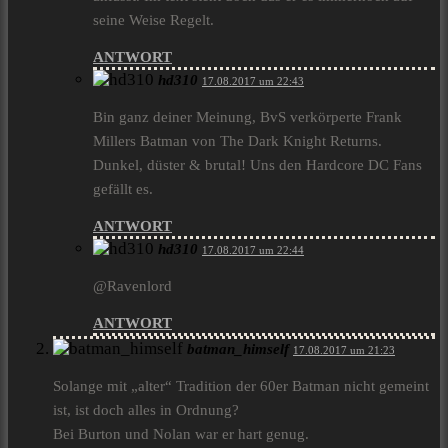
seine Weise Regelt.
ANTWORT
hd310
17.08.2017 um 22:43
Bin ganz deiner Meinung, BvS verkörperte Frank
Millers Batman von The Dark Knight Returns.
Dunkel, düster & brutal! Uns den Hardcore DC Fans
gefällt es.
ANTWORT
hd310
17.08.2017 um 22:44
@Ravenlord
ANTWORT
batman_himself
17.08.2017 um 21:23
Solange mit „alter“ Tradition der 60er Batman nicht gemeint
ist, ist doch alles in Ordnung?
Bei Burton und Nolan war er hart genug.