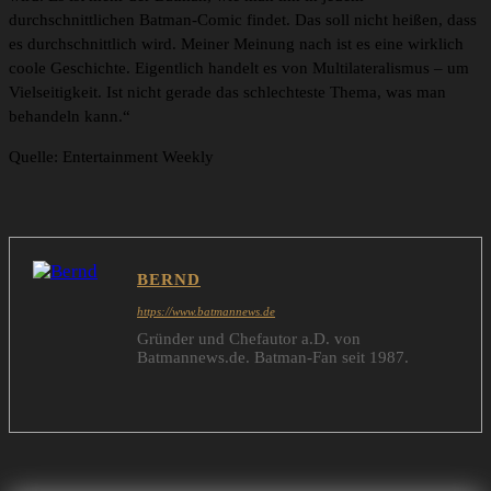
durchschnittlichen Batman-Comic findet. Das soll nicht heißen, dass
es durchschnittlich wird. Meiner Meinung nach ist es eine wirklich
coole Geschichte. Eigentlich handelt es von Multilateralismus – um
Vielseitigkeit. Ist nicht gerade das schlechteste Thema, was man
behandeln kann.“
Quelle: Entertainment Weekly
BERND
https://www.batmannews.de
Gründer und Chefautor a.D. von
Batmannews.de. Batman-Fan seit 1987.