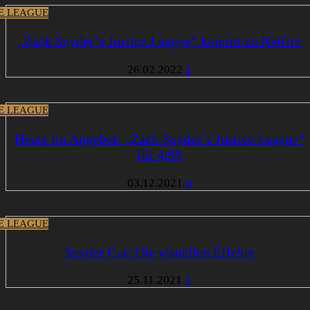
CE LEAGUE
„Zack Snyder’s Justice League“ kommt zu Netflix
26.02.2022
1
CE LEAGUE
Heute im Angebot: „Zack Snyder’s Justice League“
für 4,99
03.12.2021
0
CE LEAGUE
Snyder Cut: Die visuellen Effekte
25.11.2021
2