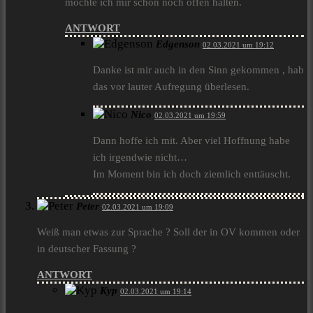
möchte ich mir schon noch offen halten.
ANTWORT
Edgenson
02.03.2021 um 19:12
Danke ist mir auch in den Sinn gekommen , hab
das vor lauter Aufregung überlesen.
Nico
02.03.2021 um 19:59
Dann hoffe ich mit. Aber viel Hoffnung habe
ich irgendwie nicht…
Im Moment bin ich doch ziemlich enttäuscht.
Peter
02.03.2021 um 19:09
Weiß man etwas zur Sprache ? Soll der in OV kommen oder
in deutscher Fassung ?
ANTWORT
Kyp
02.03.2021 um 19:14