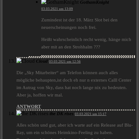
GothamKnight
03.03.2021 um 13:09
Zumindest ist der 18. März Slot bei den
neuerscheinungen noch frei.
Heißt wahrscheinlich recht wenig, hänge mich
aber mit an den Strohhalm ???
Cloud
03.03.2021 um 12:56
Die „Sky Mitarbeiter“ am Telefon können auch alles
mögliche behaupten,ist doch eh nur n externes Calll Center
im Autrag von Sky, dass hat noch lange nix zu bedeuten.
Aber ja, hoffen wir mal.
ANTWORT
the DK rises
03.03.2021 um 15:17
Alles schön und gut, aber ich warte auf ein Release auf Blu-
Ray, um ein schönes Heimkino-Feeling zu haben.