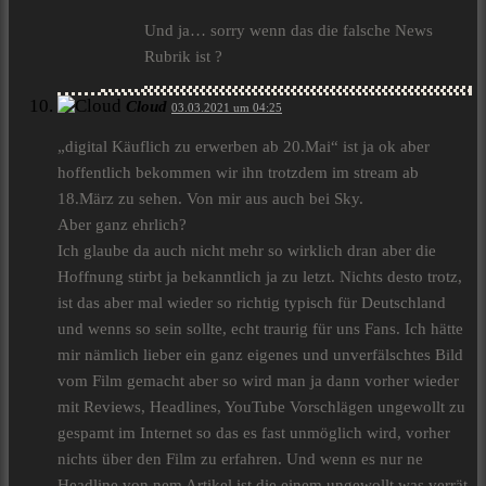
Und ja… sorry wenn das die falsche News
Rubrik ist ?
Cloud
03.03.2021 um 04:25
„digital Käuflich zu erwerben ab 20.Mai“ ist ja ok aber
hoffentlich bekommen wir ihn trotzdem im stream ab
18.März zu sehen. Von mir aus auch bei Sky.
Aber ganz ehrlich?
Ich glaube da auch nicht mehr so wirklich dran aber die
Hoffnung stirbt ja bekanntlich ja zu letzt. Nichts desto trotz,
ist das aber mal wieder so richtig typisch für Deutschland
und wenns so sein sollte, echt traurig für uns Fans. Ich hätte
mir nämlich lieber ein ganz eigenes und unverfälschtes Bild
vom Film gemacht aber so wird man ja dann vorher wieder
mit Reviews, Headlines, YouTube Vorschlägen ungewollt zu
gespamt im Internet so das es fast unmöglich wird, vorher
nichts über den Film zu erfahren. Und wenn es nur ne
Headline von nem Artikel ist die einem ungewollt was verrät.