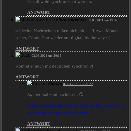
Es soll wohl synchronisiert werden.
ANTWORT
blueonetwothree
02.03.2021 um 19:37
schlechte Nachrichten reißen nicht ab…. JL zwei Monate
später, Comic Con wieder nur digital, by the way : (
ANTWORT
D.
02.03.2021 um 20:16
Kommt er auch mit deutschen synchron ?!
ANTWORT
Florian
02.03.2021 um 20:32
Ja, hier mal zum nachlesen. 😉
https://www.batmannews.de/gothamglobe/snyder-cut-
synchronfassungen-in-der-mache
ANTWORT