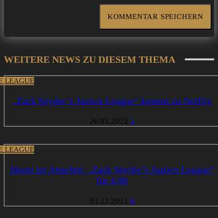
WEITERE NEWS ZU DIESEM THEMA
CE LEAGUE
„Zack Snyder’s Justice League“ kommt zu Netflix
26.02.2022
1
CE LEAGUE
Heute im Angebot: „Zack Snyder’s Justice League“
für 4,99
03.12.2021
0