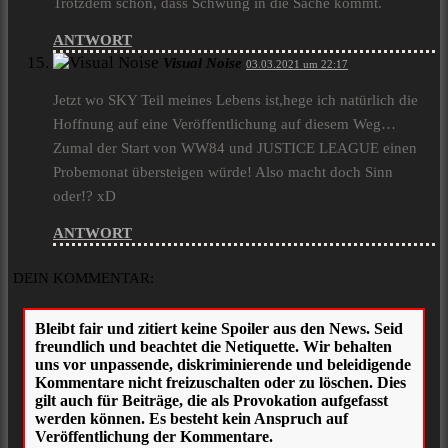
Trotzdem schön, dass Schwung in die Sache kommt.
ANTWORT
Visual Noise
03.03.2021 um 22:17
Jetzt wo SKY Teil meines Lebens ist,hege ich natürlich die
Hoffnung auf eine Veröffentlichung auf diesem Weg…
Zumal der Start von WW84 und JUSTICE LEAGUE einen
Probemonat übersteigen würde! Also macht doch Sinn
oder!? xD
ANTWORT
DEIN KOMMENTAR: