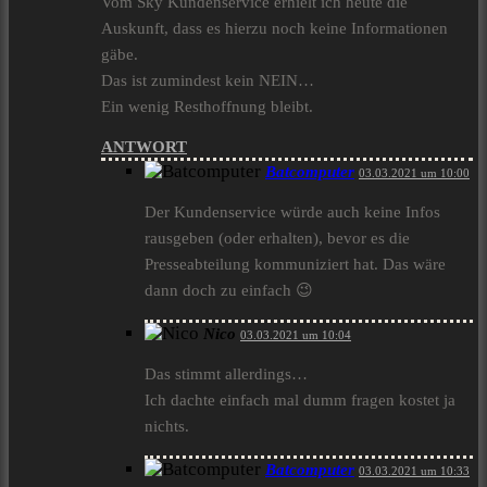
Vom Sky Kundenservice erhielt ich heute die
Auskunft, dass es hierzu noch keine Informationen
gäbe.
Das ist zumindest kein NEIN…
Ein wenig Resthoffnung bleibt.
ANTWORT
Batcomputer
03.03.2021 um 10:00
Der Kundenservice würde auch keine Infos
rausgeben (oder erhalten), bevor es die
Presseabteilung kommuniziert hat. Das wäre
dann doch zu einfach 😉
Nico
03.03.2021 um 10:04
Das stimmt allerdings…
Ich dachte einfach mal dumm fragen kostet ja
nichts.
Batcomputer
03.03.2021 um 10:33