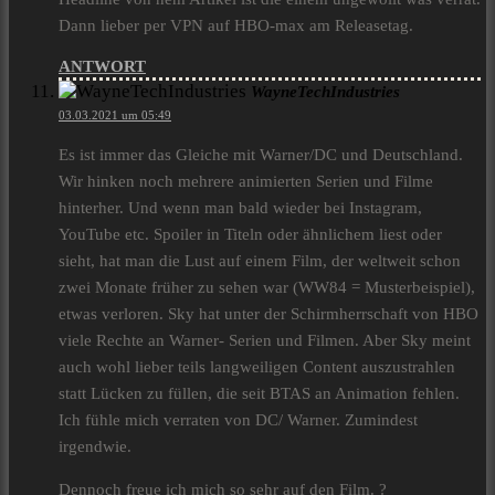
Dann lieber per VPN auf HBO-max am Releasetag.
ANTWORT
WayneTechIndustries
03.03.2021 um 05:49
Es ist immer das Gleiche mit Warner/DC und Deutschland.
Wir hinken noch mehrere animierten Serien und Filme
hinterher. Und wenn man bald wieder bei Instagram,
YouTube etc. Spoiler in Titeln oder ähnlichem liest oder
sieht, hat man die Lust auf einem Film, der weltweit schon
zwei Monate früher zu sehen war (WW84 = Musterbeispiel),
etwas verloren. Sky hat unter der Schirmherrschaft von HBO
viele Rechte an Warner- Serien und Filmen. Aber Sky meint
auch wohl lieber teils langweiligen Content auszustrahlen
statt Lücken zu füllen, die seit BTAS an Animation fehlen.
Ich fühle mich verraten von DC/ Warner. Zumindest
irgendwie.
Dennoch freue ich mich so sehr auf den Film. ?