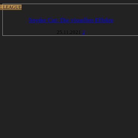
CE LEAGUE
Snyder Cut: Die visuellen Effekte
25.11.2021
2