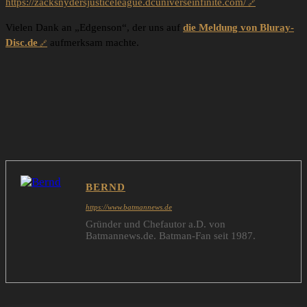
https://zacksnydersjusticeleague.dcuniverseinfinite.com/
Vielen Dank an „Edgenson“, der uns auf
die Meldung von Bluray-
Disc.de
aufmerksam machte.
BERND
https://www.batmannews.de
Gründer und Chefautor a.D. von
Batmannews.de. Batman-Fan seit 1987.