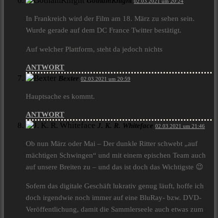
GothamKnight
02.03.2021 um 20:24
In Frankreich wird der Film am 18. März zu sehen sein.
Wurde gerade auf dem DC France Twitter bestätigt.
Auf welcher Plattform, steht da jedoch nichts
ANTWORT
Bexter
02.03.2021 um 20:59
Hauptsache es kommt.
ANTWORT
J. K. R. Whiteface
02.03.2021 um 21:46
Ob nun März oder Mai – Der dunkle Ritter schwebt „auf
mächtigen Schwingen“ und mit einem epischen Team auch
auf unsere Breiten zu – und das ist doch das Wichtigste 😉
Sofern das digitale Geschäft lukrativ genug läuft, hoffe ich
doch irgendwie noch immer auf eine BluRay- bzw. DVD-
Veröffentlichung, damit die Sammlerseele auch etwas zum