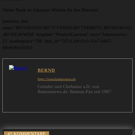
Vielen Dank an Johannes Winzek für den Hinweis!
[amazon_link
asins=’B076X61HS3,B077CYFWZ8,B077YKRKVC,B076X3WG63
,B076X3KW6M‘ template=’ProductCarousel‘ store=’batmannews-
21′ marketplace=’DE‘ link_id=’5f7e12df-f2cb-11e7-b847-
b9e9efb1d326′]
BERND
https://www.batmannews.de
Gründer und Chefautor a.D. von
Batmannews.de. Batman-Fan seit 1987.
45 KOMMENTARE