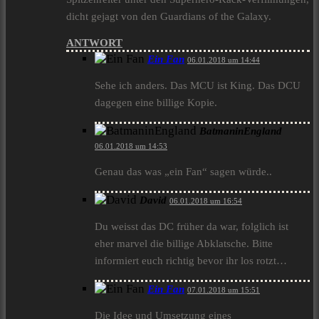
dicht gejagt von den Guardians of the Galaxy.
ANTWORT
Ein Fan
06.01.2018 um 14:44
Sehe ich anders. Das MCU ist King. Das DCU
dagegen eine billige Kopie.
BatmaninEngland
06.01.2018 um 14:53
Genau das was „ein Fan“ sagen würde..
David
06.01.2018 um 16:54
Du weisst das DC früher da war, folglich ist
eher marvel die billige Abklatsche. Bitte
informiert euch richtig bevor ihr los rotzt…
Ein Fan
07.01.2018 um 15:51
Die Idee und Umsetzung eines