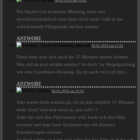
Florian
06.01.2018 um 19:42
Ein Snyder Cut ist meiner Meinung nach sehr
unwahrscheinlich,da man dann noch mehr Geld in das
schwächelnde Filmprojekt stecken müsste.
ANTWORT
batman_himself
06.01.2018 um 21:02
Dann hätte man sich auch die 15 Minuten sparen können.
Was soll da jetzt erzählt werden? Ist doch ’ne Mogelpackung
wie eine Cornflakes-Packung. Da ist auch viel Luft drin…
ANTWORT
Vartox
06.01.2018 um 23:19
Jetzt wartet doch erstmal ab, ob da jetzt wirklich 15 Minuten
mehr drauf sind und wenn ja, was soll’s ?
Jeder der sich den Film kaufen will, kauft sich den Film
sowieso und man kann höchstens nur mit diversen
Erweiterungen rechnen.
Ist doch schön, so kann sich jeder der den Film im Kino sah