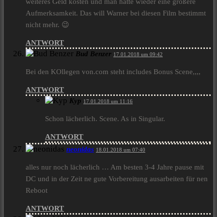
weiteres Geld kosten und man hätte wieder eine größere
Aufmerksamkeit. Das will Warner bei diesen Film bestimmt
nicht mehr. 😉
ANTWORT
Bud Benzer
17.01.2018 um 09:42
Bei den KOllegen von.com steht includes Bonus Scene,,,,
ANTWORT
Kyp
17.01.2018 um 11:16
Schon lächerlich. Scene. As in Singular.
ANTWORT
neonidas
18.01.2018 um 07:40
alles nur noch lächerlich … Am besten 3-4 Jahre pause mit
DC und in der Zeit ne gute Vorbereitung ausarbeiten für nen
Reboot
ANTWORT