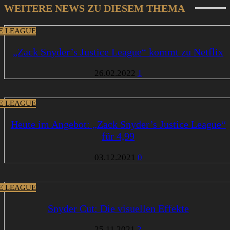
WEITERE NEWS ZU DIESEM THEMA
CE LEAGUE
„Zack Snyder’s Justice League“ kommt zu Netflix
26.02.2022
1
CE LEAGUE
Heute im Angebot: „Zack Snyder’s Justice League“
für 4,99
03.12.2021
0
CE LEAGUE
Snyder Cut: Die visuellen Effekte
25.11.2021
2