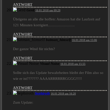
ANTWORT
Gerd
16.01.2018 um 09:29
Übrigens an alle die hoffen: Amazon hat die Laufzeit auf
121 Minuten korrigiert………………….
ANTWORT
batman_himself
16.01.2018 um 15:06
Der ganze Wind für nichts?
ANTWORT
Visual Noise
16.01.2018 um 15:55
Sollte sich das Update bewahrheiten bleibt der Film also so
wie er ist??????? AAAARRRRRRGGGG!!!!!
ANTWORT
Sephiroth
16.01.2018 um 16:20
Zum Update: