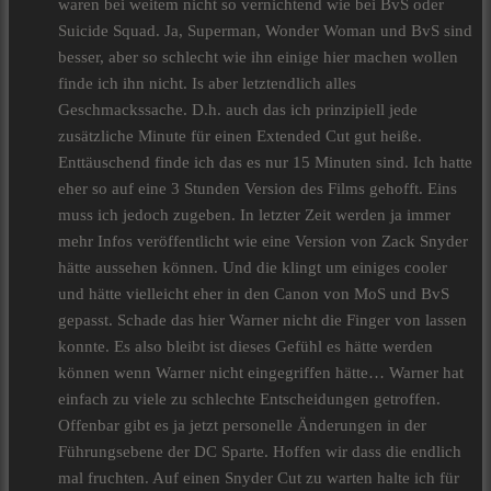
waren bei weitem nicht so vernichtend wie bei BvS oder
Suicide Squad. Ja, Superman, Wonder Woman und BvS sind
besser, aber so schlecht wie ihn einige hier machen wollen
finde ich ihn nicht. Is aber letztendlich alles
Geschmackssache. D.h. auch das ich prinzipiell jede
zusätzliche Minute für einen Extended Cut gut heiße.
Enttäuschend finde ich das es nur 15 Minuten sind. Ich hatte
eher so auf eine 3 Stunden Version des Films gehofft. Eins
muss ich jedoch zugeben. In letzter Zeit werden ja immer
mehr Infos veröffentlicht wie eine Version von Zack Snyder
hätte aussehen können. Und die klingt um einiges cooler
und hätte vielleicht eher in den Canon von MoS und BvS
gepasst. Schade das hier Warner nicht die Finger von lassen
konnte. Es also bleibt ist dieses Gefühl es hätte werden
können wenn Warner nicht eingegriffen hätte… Warner hat
einfach zu viele zu schlechte Entscheidungen getroffen.
Offenbar gibt es ja jetzt personelle Änderungen in der
Führungsebene der DC Sparte. Hoffen wir dass die endlich
mal fruchten. Auf einen Snyder Cut zu warten halte ich für