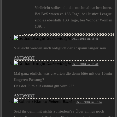
Vielleicht solltest du das nochmal nachrechnen.
Bei BvS waren es 133 Tage, bei Justice League
sind es ebenfalls 133 Tage, bei Wonder Woman
139…
GothamKnight
06.01.2018 um 15:41
Vielleicht werden auch lediglich der abspann länger sein…
ANTWORT
GothamKnight
06.01.2018 um 15:41
Mal ganz ehrlich, was erwarten die denn bitte mit der 15min
längeren Fassung?
Das der Film auf einmal gut wird ???
ANTWORT
Roberto Blanko
06.01.2018 um 15:57
Seid ihr denn mit nichts zufrieden??? Über all nur noch