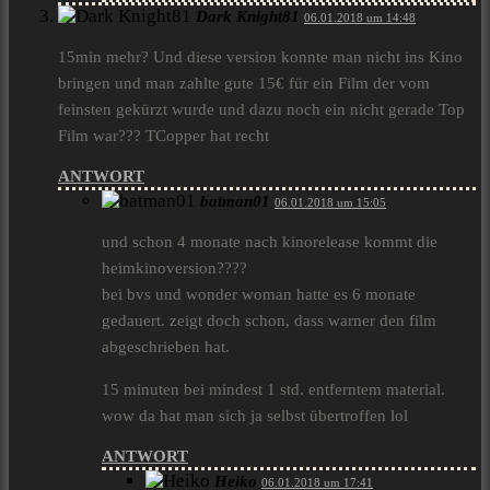
Dark Knight81
06.01.2018 um 14:48
15min mehr? Und diese version konnte man nicht ins Kino
bringen und man zahlte gute 15€ für ein Film der vom
feinsten gekürzt wurde und dazu noch ein nicht gerade Top
Film war??? TCopper hat recht
ANTWORT
batman01
06.01.2018 um 15:05
und schon 4 monate nach kinorelease kommt die
heimkinoversion????
bei bvs und wonder woman hatte es 6 monate
gedauert. zeigt doch schon, dass warner den film
abgeschrieben hat.
15 minuten bei mindest 1 std. entferntem material.
wow da hat man sich ja selbst übertroffen lol
ANTWORT
Heiko
06.01.2018 um 17:41