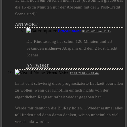
15 Min. noch ein bisschen mehr raus (obwohl ich glaube das
die 15 extra Minuten nur der Abspann mit der 2 Post-Credit
Scene sind)!
ANTWORT
Batcomputer
08.01.2018 um 11:15
Die Kinofassung lief schon 120 Minuten und 23
Sekunden
inklusive
Abspann und den 2 Post Credit
Scenes.
ANTWORT
Visual Noise
12.01.2018 um 01:44
Es ist echt schwierig diese prognostizierte Laufzeit beurteilen
zu wollen, wenn der Kinofilm einfach nichts von der
eigentlichen Regisseurarbeit wieder gegeben hat…
Werde mir dennoch die BluRay holen… Wieder erstmal alles
toll finden und dann daran denken, wie so unheimlich viel
verschenkt wurde…