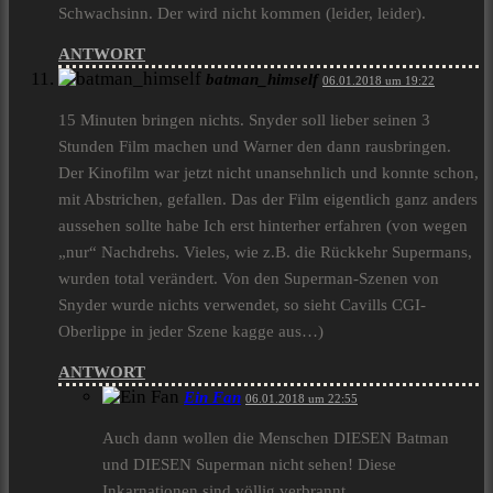
Schwachsinn. Der wird nicht kommen (leider, leider).
ANTWORT
batman_himself
06.01.2018 um 19:22
15 Minuten bringen nichts. Snyder soll lieber seinen 3
Stunden Film machen und Warner den dann rausbringen.
Der Kinofilm war jetzt nicht unansehnlich und konnte schon,
mit Abstrichen, gefallen. Das der Film eigentlich ganz anders
aussehen sollte habe Ich erst hinterher erfahren (von wegen
„nur“ Nachdrehs. Vieles, wie z.B. die Rückkehr Supermans,
wurden total verändert. Von den Superman-Szenen von
Snyder wurde nichts verwendet, so sieht Cavills CGI-
Oberlippe in jeder Szene kagge aus…)
ANTWORT
Ein Fan
06.01.2018 um 22:55
Auch dann wollen die Menschen DIESEN Batman
und DIESEN Superman nicht sehen! Diese
Inkarnationen sind völlig verbrannt.