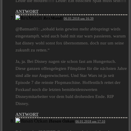
Leute die motzen!!!!! Leute: Ein bisschen Spaß muss sein!!!!
ANTWORT
RexMundi
06.01.2018 um 16:39
@Batman01: „sobald kein gewinn mehr abbspringt wirds
eingestampft. wird auch bald mit star wars passieren. warum
hat disney wohl sonst fox übernommen. doch nur um seine
zukunft zu retten.“
Ja, ja. Bei Disney nagen sie schon fast am Hungertuch.
Diese ganzen offengelegten Filmpläne für die nächsten Jahre
sind alle nur Augenwischerei. Und Star Wars ist ja seit
Episode 7 die reinste Flopmaschine. Hoffentlich rettet der
Foxkauf noch die letzten bemitleidenswerten
Disneymitarbeiter vor dem bald drohenden Ende. RIP
Disney.
ANTWORT
Hasan Özkan
06.01.2018 um 17:10