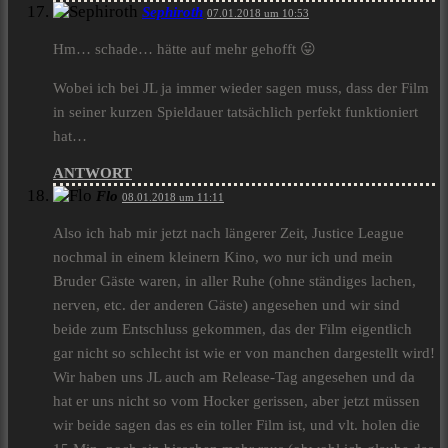
Sephiroth
07.01.2018 um 10:53
Hm… schade… hätte auf mehr gehofft 😛
Wobei ich bei JL ja immer wieder sagen muss, dass der Film
in seiner kurzen Spieldauer tatsächlich perfekt funktioniert
hat…
ANTWORT
Flo
08.01.2018 um 11:11
Also ich hab mir jetzt nach längerer Zeit, Justice League
nochmal in einem kleinern Kino, wo nur ich und mein
Bruder Gäste waren, in aller Ruhe (ohne ständiges lachen,
nerven, etc. der anderen Gäste) angesehen und wir sind
beide zum Entschluss gekommen, das der Film eigentlich
gar nicht so schlecht ist wie er von manchen dargestellt wird!
Wir haben uns JL auch am Release-Tag angesehen und da
hat er uns nicht so vom Hocker gerissen, aber jetzt müssen
wir beide sagen das es ein toller Film ist, und vlt. holen die