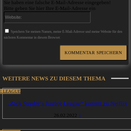
Sie haben eine falsche E-Mail-Adresse eingegeben!
Bitte geben Sie hier Ihre E-Mail-Adresse ein
Website:
Speichern Sie meinen Namen, meine E-Mail-Adresse und meine Website für den
nächsten Kommentar in diesem Browser.
WEITERE NEWS ZU DIESEM THEMA
CE LEAGUE
„Zack Snyder’s Justice League“ kommt zu Netflix
26.02.2022
1