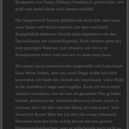
Kostprobe von Danny Elfmans Soundtrack gehört hätte, wie
groß sein Anteil daran auch immer ausfällt).
Die Steppenwolf Szenen gefallen mir auch sehr, man kann
seine Statur und Wucht erahnen, hat aber noch kein
Komplettbild inklusive Gesicht (mal abgesehen von den
Darstellungen der Sammelfiguren). Seine Stimme passt gut
zum gezeigten Material, mal schauen, wie viel er in
Kampfszenen reden wird und wie es dann dazu passt.
Bin immer noch emotional sehr aufgewühlt und kann kaum
klare Worte finden, aber ein, zwei Dinge wollte ich noch
loswerden: ich finde den Sound sehr interessant, wenn Flash
in die Speedforce tappt und wegdüst. Kann ich noch nicht
wirklich einordnen, wie mir das im gesamten Film gefallen
könnte, jedesmal eine Variation dessen zu hören, wenn er
losrennt, aber die Idee und der Klang ist erstmal gut. Vom
Sound der Boom Tube bin ich aber ein wenig enttäuscht.
Entweder kam der nicht richtig hervor bei den ganzen
Hintergrundgeräuschen, oder er sollte/wurde noch nicht so