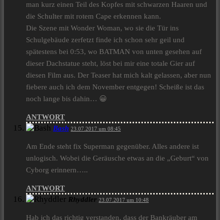
man kurz einen Teil des Kopfes mit schwarzen Haaren und
die Schulter mit rotem Cape erkennen kann.
Die Szene mit Wonder Woman, wo sie die Tür ins
Schulgebäude zerfetzt finde ich schon sehr geil und
spätestens bei 0:53, wo BATMAN von unten gesehen auf
dieser Dachstatue steht, löst bei mir eine totale Gier auf
diesen Film aus. Der Teaser hat mich kalt gelassen, aber nun
fiebere auch ich dem November entgegen! Scheiße ist das
noch lange bis dahin… 😀
ANTWORT
Bash
23.07.2017 um 08:45
Am Ende steht fix Superman gegenüber. Alles andere ist
unlogisch. Wobei die Geräusche etwas an die „Geburt“ von
Cyborg erinnern…..
ANTWORT
Rhyddler
23.07.2017 um 10:48
Hab ich das richtig verstanden, dass der Bankräuber am