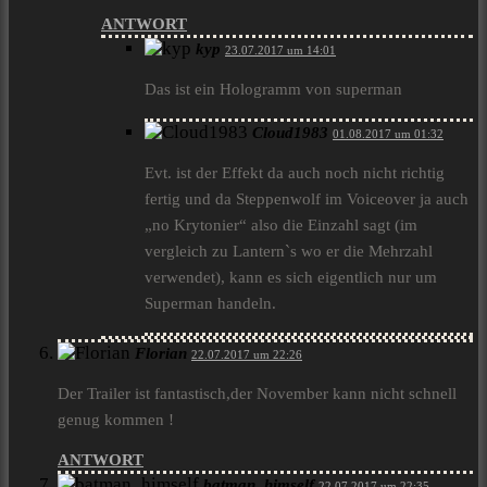
ANTWORT
kyp
23.07.2017 um 14:01
Das ist ein Hologramm von superman
Cloud1983
01.08.2017 um 01:32
Evt. ist der Effekt da auch noch nicht richtig
fertig und da Steppenwolf im Voiceover ja auch
„no Krytonier“ also die Einzahl sagt (im
vergleich zu Lantern`s wo er die Mehrzahl
verwendet), kann es sich eigentlich nur um
Superman handeln.
Florian
22.07.2017 um 22:26
Der Trailer ist fantastisch,der November kann nicht schnell
genug kommen !
ANTWORT
batman_himself
22.07.2017 um 22:35