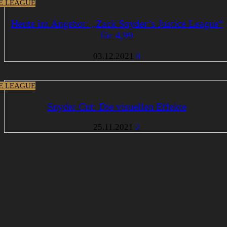
CE LEAGUE
Heute im Angebot: „Zack Snyder’s Justice League“
für 4,99
03.12.2021
0
CE LEAGUE
Snyder Cut: Die visuellen Effekte
25.11.2021
2