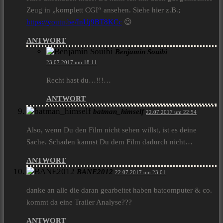
Zeug in „komplett CGI“ ansehen. Siehe hier z.B.;
https://youtu.be/InUj9BT8KCc
😉
ANTWORT
Benjamin Souibi
23.07.2017 um 18:11
Recht hast du…!!!…
ANTWORT
batman_himself
22.07.2017 um 22:54
Also, wenn Du den Film nicht sehen willst, ist es deine
Sache. Schaden kannst Du dem Film dadurch nicht…
ANTWORT
BANE2012
22.07.2017 um 23:01
danke an alle die daran gearbeitet haben batcomputer & co.
kommt da eine Trailer Analyse???
ANTWORT