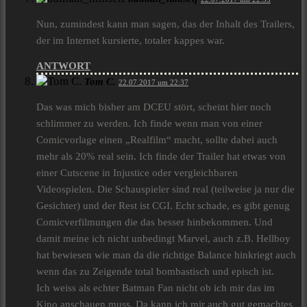
Nun, zumindest kann man sagen, das der Inhalt des Trailers,
der im Internet kursierte, totaler kappes war.
ANTWORT
Tom C.
22.07.2017 um 22:37
Das was mich bisher am DCEU stört, scheint hier noch
schlimmer zu werden. Ich finde wenn man von einer
Comicvorlage einen „Realfilm“ macht, sollte dabei auch
mehr als 20% real sein. Ich finde der Trailer hat etwas von
einer Cutscene in Injustice oder vergleichbaren
Videospielen. Die Schauspieler sind real (teilweise ja nur die
Gesichter) und der Rest ist CGI. Echt schade, es gibt genug
Comicverfilmungen die das besser hinbekommen. Und
damit meine ich nicht unbedingt Marvel, auch z.B. Hellboy
hat bewiesen wie man da die richtige Balance hinkriegt auch
wenn das zu Zeigende total bombastisch und episch ist.
Ich weiss als echter Batman Fan nicht ob ich mir das im
Kino anschauen muss. Da kann ich mir auch gut gemachtes