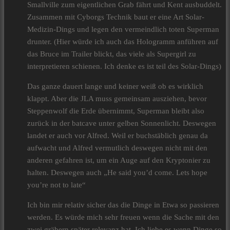
Smallville zum eigentlichen Grab fährt und Kent ausbuddelt.
Zusammen mit Cyborgs Technik baut er eine Art Solar-
Medizin-Dings und legen den vermeindlich toten Superman
drunter. (Hier würde ich auch das Hologramm anführen auf
das Bruce im Trailer blickt, das viele als Supergirl zu
interpretieren schienen. Ich denke es ist teil des Solar-Dings)
Das ganze dauert lange und keiner weiß ob es wirklich
klappt. Aber die JLA muss gemeinsam ausziehen, bevor
Steppenwolf die Erde übernimmt, Superman bleibt also
zurück in der batcave unter gelben Sonnenlicht. Deswegen
landet er auch vor Alfred. Weil er buchstäblich genau da
aufwacht und Alfred vermutlich deswegen nicht mit den
anderen gefahren ist, um ein Auge auf den Kryptonier zu
halten. Deswegen auch „He said you’d come. Lets hope
you’re not to late“
Ich bin mir relativ sicher das die Dinge in Etwa so passieren
werden. Es würde mich sehr freuen wenn die Sache mit den
zwei gräbern später relevanz hat. Ich liebe es wenn Dinge so