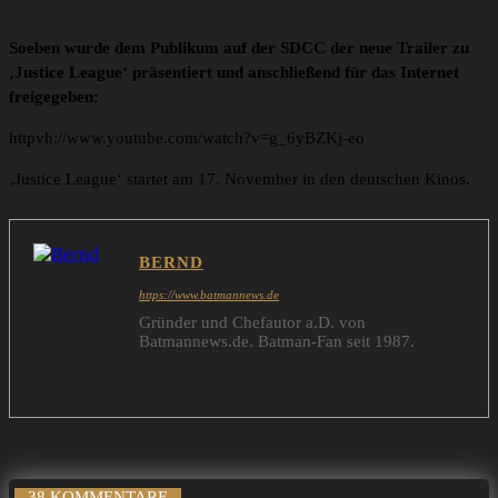
Soeben wurde dem Publikum auf der SDCC der neue Trailer zu
‚Justice League‘ präsentiert und anschließend für das Internet
freigegeben:
httpvh://www.youtube.com/watch?v=g_6yBZKj-eo
‚Justice League‘ startet am 17. November in den deutschen Kinos.
BERND
https://www.batmannews.de
Gründer und Chefautor a.D. von
Batmannews.de. Batman-Fan seit 1987.
38 KOMMENTARE