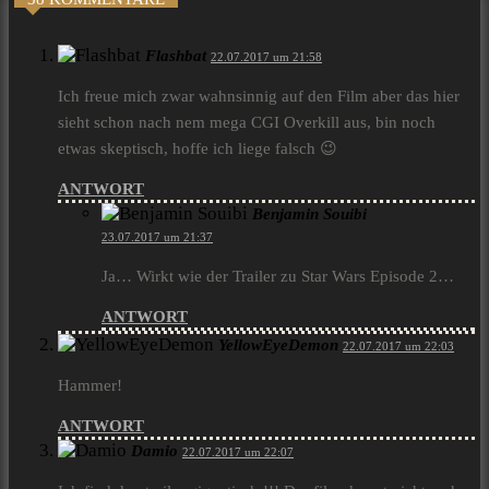
Flashbat
22.07.2017 um 21:58
Ich freue mich zwar wahnsinnig auf den Film aber das hier
sieht schon nach nem mega CGI Overkill aus, bin noch
etwas skeptisch, hoffe ich liege falsch 😉
ANTWORT
Benjamin Souibi
23.07.2017 um 21:37
Ja… Wirkt wie der Trailer zu Star Wars Episode 2…
ANTWORT
YellowEyeDemon
22.07.2017 um 22:03
Hammer!
ANTWORT
Damio
22.07.2017 um 22:07