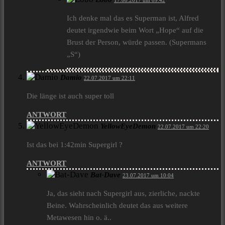
17.08.2017 um 09:42
Ich denke mal das es Superman ist, Alfred
deutet irgendwie beim Wort „Hope“ auf die
Brust der Person, würde passen. (Supermans
„S“)
Damio
22.07.2017 um 22:11
Die länge ist auch super toll
ANTWORT
YellowEyeDemon
22.07.2017 um 22:20
Ist das bei 1:42min Supergirl ?
ANTWORT
Bat-Dave
23.07.2017 um 10:04
Ja, das sieht nach Supergirl aus, zierliche, nackte
Beine. Wahrscheinlich deutet das aus weitere
Metawesen hin o. ä..