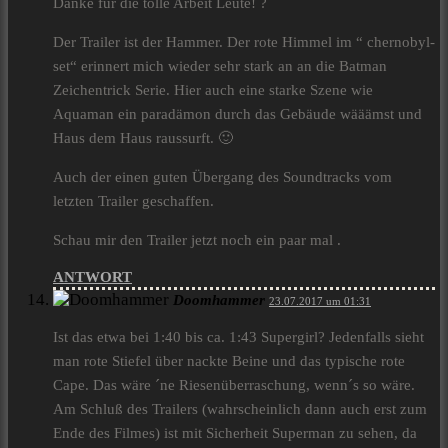
Danke für die tolle Arbeit Leute! ?
Der Trailer ist der Hammer. Der rote Himmel im “ chernobyl-
set“ erinnert mich wieder sehr stark an an die Batman
Zeichentrick Serie. Hier auch eine starke Szene wie
Aquaman ein paradämon durch das Gebäude wääämst und
Haus dem Haus raussurft. 🙂
Auch der einen guten Übergang des Soundtracks vom
letzten Trailer geschaffen.
Schau mir den Trailer jetzt noch ein paar mal .
ANTWORT
Doomhammer
23.07.2017 um 01:31
Ist das etwa bei 1:40 bis ca. 1:43 Supergirl? Jedenfalls sieht
man rote Stiefel über nackte Beine und das typische rote
Cape. Das wäre ´ne Riesenüberraschung, wenn´s so wäre.
Am Schluß des Trailers (wahrscheinlich dann auch erst zum
Ende des Filmes) ist mit Sicherheit Superman zu sehen, da