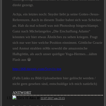
direkt gezeigt.
Achja, ein letztes noch: Snyder liebt ja seine Gottes-/Jesus-
Referenzen. Auch in diesem Trailer bahnt sich was Schickes
an. Hab da mal schnell was mit Photoshop hingeschlampt.
Ganz nach Michelangelos „Die Erschaffung Adams“
könnten wir hier etwas Ähnliches zu sehen kriegen. Fragt
sich nur wer hier welche Position einnimmt. Göttliche Grazie
und Anmut strahlen mMn sowohl die amazonische
Halbgöttin, als auch unser quirliger Yoga-Hermes…äähm
Flash aus 😀
http://i68.tinypic.com/5vry1v.jpg
(Falls Links zu Bild-Uploadseiten hier gelöscht werden /
nicht gern gesehen sind, entschuldige ich mich natürlich)
ANTWORT
Alex H
22.07.2017 um 23:15