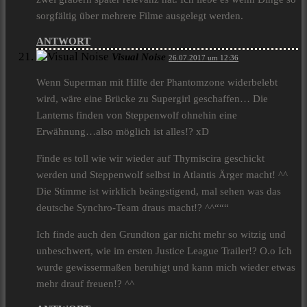
sorgfältig über mehrere Filme ausgelegt werden.
ANTWORT
Visual Noise
26.07.2017 um 12:36
Wenn Superman mit Hilfe der Phantomzone widerbelebt
wird, wäre eine Brücke zu Supergirl geschaffen… Die
Lanterns finden von Steppenwolf ohnehin eine
Erwähnung…also möglich ist alles!? xD
Finde es toll wie wir wieder auf Thymiscira geschickt
werden und Steppenwolf selbst in Atlantis Ärger macht! ^^
Die Stimme ist wirklich beängstigend, mal sehen was das
deutsche Synchro-Team draus macht!? ^^“““
Ich finde auch den Grundton gar nicht mehr so witzig und
unbeschwert, wie im ersten Justice League Trailer!? O.o Ich
wurde gewissermaßen beruhigt und kann mich wieder etwas
mehr drauf freuen!? ^^