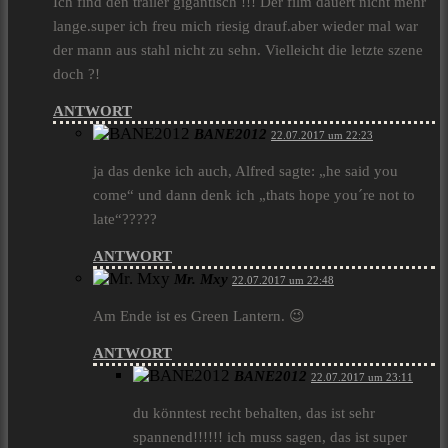
Ich find den trailer gigantisch !!! Der film dauert nicht mehr
lange.super ich freu mich riesig drauf.aber wieder mal war
der mann aus stahl nicht zu sehn. Vielleicht die letzte szene
doch ?!
ANTWORT
BANE2012
22.07.2017 um 22:23
ja das denke ich auch, Alfred sagte: „he said you
come“ und dann denk ich „thats hope you´re not to
late“?????
ANTWORT
Mr. Mxy
22.07.2017 um 22:48
Am Ende ist es Green Lantern. 😉
ANTWORT
BANE2012
22.07.2017 um 23:11
du könntest recht behalten, das ist sehr
spannend!!!!!! ich muss sagen, das ist super