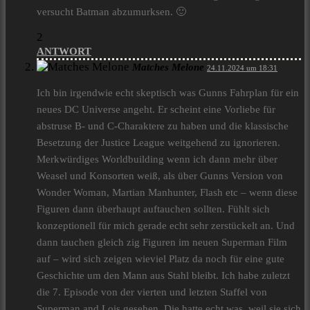
versucht Batman abzumurksen. 🙂
2
ANTWORT
Matches Melone
24.11.2024 um 18:31
Ich bin irgendwie echt skeptisch was Gunns Fahrplan für ein
neues DC Universe angeht. Er scheint eine Vorliebe für
abstruse B- und C-Charaktere zu haben und die klassische
Besetzung der Justice League weitgehend zu ignorieren.
Merkwürdiges Worldbuilding wenn ich dann mehr über
Weasel und Konsorten weiß, als über Gunns Version von
Wonder Woman, Martian Manhunter, Flash etc – wenn diese
Figuren dann überhaupt auftauchen sollten. Fühlt sich
konzeptionell für mich gerade echt sehr zerstückelt an. Und
dann tauchen gleich zig Figuren im neuen Superman Film
auf – wird sich zeigen wieviel Platz da noch für eine gute
Geschichte um den Mann aus Stahl bleibt. Ich habe zuletzt
die 7. Episode von der vierten und letzten Staffel von
Superman and Lois gesehen. Die hatte echt was, weil sie sich