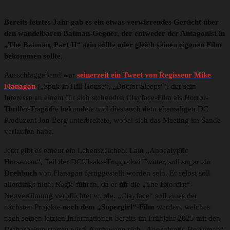
Bereits letztes Jahr gab es ein etwas verwirrendes Gerücht über
den wandelbaren Batman-Gegner, der entweder der Antagonist in
„The Batman, Part II“ sein sollte oder gleich seinen eigenen Film
bekommen sollte.
Ausschlaggebend war
seinerzeit ein Tweet von Regisseur Mike
Flanagan
(„Spuk in Hill House“, „Doctor Sleeps“), der sein
Interesse an einem für sich stehenden Clayface-Film als Horror-
Thriller-Tragödie bekundete und dies auch dem ehemaligen DC
Produzent Jon Berg unterbreitete, wobei sich das Meeting im Sande
verlaufen habe.
Jetzt gibt es erneut ein Lebenszeichen. Laut „Apocalyptic
Horseman“, Teil der DCUleaks-Truppe bei Twitter, soll sogar ein
Drehbuch
von Flanagan fertiggestellt worden sein. Er selbst soll
allerdings nicht Regie führen, da er für die „The Exorcist“-
Neuverfilmung verpflichtet wurde. „Clayface“ soll eines der
nächsten Projekte
nach dem „Supergirl“-Film
werden, welches
nach seinen letzten Informationen bereits im Frühjahr 2025 mit den
Dreharbeiten starten wird. Auch wenn sich „Apocalyptic Horseman“