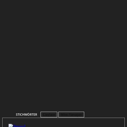
STICHWÖRTER
Clayface
Mike Flanagan