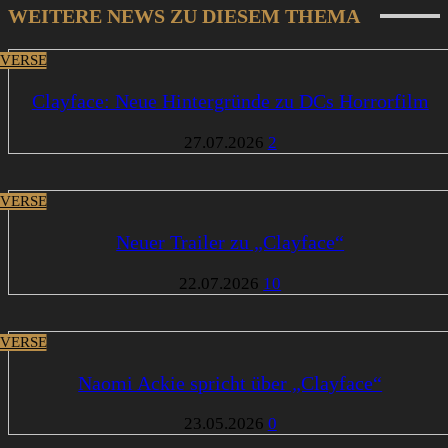
WEITERE NEWS ZU DIESEM THEMA
VERSE
Clayface: Neue Hintergründe zu DCs Horrorfilm
27.07.2026
2
VERSE
Neuer Trailer zu „Clayface“
22.07.2026
10
VERSE
Naomi Ackie spricht über „Clayface“
23.05.2026
0