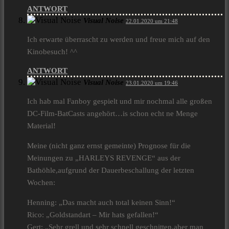
ANTWORT
Visual Noise
22.01.2020 um 21:48
Ich erwarte überrascht zu werden und freue mich auf den
Kinobesuch! ^^
ANTWORT
Visual Noise
23.01.2020 um 19:46
Ich hab mal Fanboy gespielt und mir nochmal alle großen
DC-Film-BatCasts angehört…is schon echt ne Menge
Material!
Meine (nicht ganz ernst gemeinte) Prognose für die
Meinungen zu „HARLEYS REVENGE“ aus der
Bathöhle,aufgrund der Dauerbeschallung der letzten
Wochen:
Henning: „Das macht auch total keinen Sinn!“
Rico: „Goldstandart – Mir hats gefallen!“
Gert: „Sehr grell und sehr schnell geschnitten,aber man