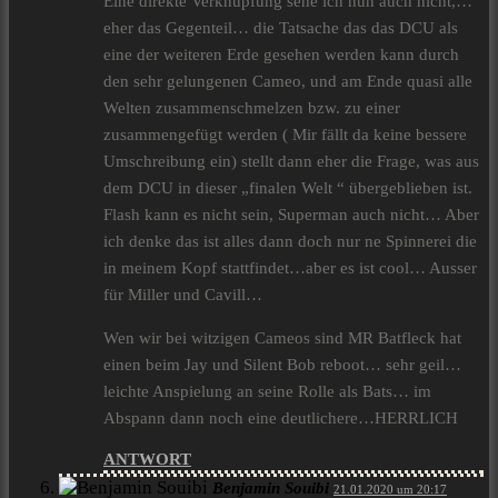
Eine direkte Verknüpfung sehe ich nun auch nicht,…
eher das Gegenteil… die Tatsache das das DCU als
eine der weiteren Erde gesehen werden kann durch
den sehr gelungenen Cameo, und am Ende quasi alle
Welten zusammenschmelzen bzw. zu einer
zusammengefügt werden ( Mir fällt da keine bessere
Umschreibung ein) stellt dann eher die Frage, was aus
dem DCU in dieser „finalen Welt “ übergeblieben ist.
Flash kann es nicht sein, Superman auch nicht… Aber
ich denke das ist alles dann doch nur ne Spinnerei die
in meinem Kopf stattfindet…aber es ist cool… Ausser
für Miller und Cavill…
Wen wir bei witzigen Cameos sind MR Batfleck hat
einen beim Jay und Silent Bob reboot… sehr geil…
leichte Anspielung an seine Rolle als Bats… im
Abspann dann noch eine deutlichere…HERRLICH
ANTWORT
Benjamin Souibi
21.01.2020 um 20:17