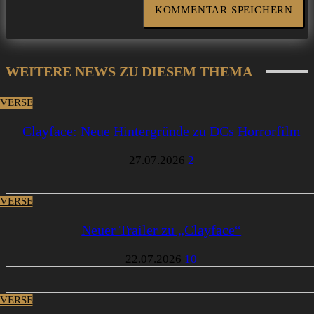
WEITERE NEWS ZU DIESEM THEMA
VERSE
Clayface: Neue Hintergründe zu DCs Horrorfilm
27.07.2026
2
VERSE
Neuer Trailer zu „Clayface“
22.07.2026
10
VERSE