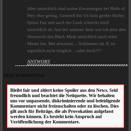
Aber tatsächlich sind meine Erwartungen bei Birds of
Prey eher gering. Generell bin ich kein großer Harley
Quinn Fan und auch der Look schreckt mich
tatsächlich ab. Auf der anderen Seite war ich jetzt aber
überrascht das Black Mask tatsächlich auch seine
Maske hat. Mal abwarten….Schlimmer als JL ist
eigentlich nicht möglich….oder doch???
ANTWORT
DEIN KOMMENTAR: