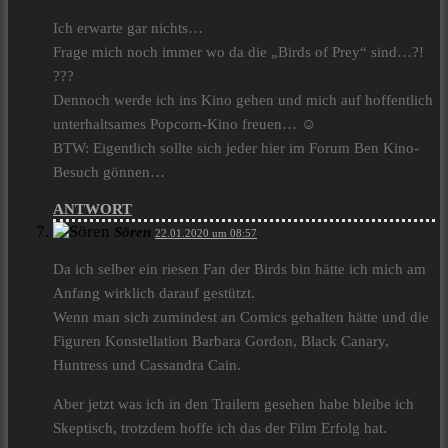
Ich erwarte gar nichts…
Frage mich noch immer wo da die „Birds of Prey“ sind…?!
???
Dennoch werde ich ins Kino gehen und mich auf hoffentlich
unterhaltsames Popcorn-Kino freuen… ☺
BTW: Eigentlich sollte sich jeder hier im Forum Ben Kino-
Besuch gönnen…
ANTWORT
Sören
22.01.2020 um 08:57
Da ich selber ein riesen Fan der Birds bin hätte ich mich am
Anfang wirklich darauf gestützt.
Wenn man sich zumindest an Comics gehalten hätte und die
Figuren Konstellation Barbara Gordon, Black Canary,
Huntress und Cassandra Cain.
Aber jetzt was ich in den Trailern gesehen habe bleibe ich
Skeptisch, trotzdem hoffe ich das der Film Erfolg hat.