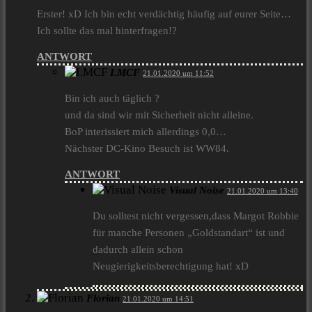
Erster! xD Ich bin echt verdächtig häufig auf eurer Seite…
Ich sollte das mal hinterfragen!?
ANTWORT
I.MCF
21.01.2020 um 11:52
Bin ich auch täglich ?
und da sind wir mit Sicherheit nicht alleine.
BoP interissiert mich allerdings 0,0…
Nächster DC-Kino Besuch ist WW84.
ANTWORT
Visual Noise
21.01.2020 um 13:40
Du solltest nicht vergessen,dass Margot Robbie
für manche Personen „Goldstandart“ ist und
dadurch allein schon
Neugierigkeitsberechtigung hat! xD
Florian
21.01.2020 um 14:51