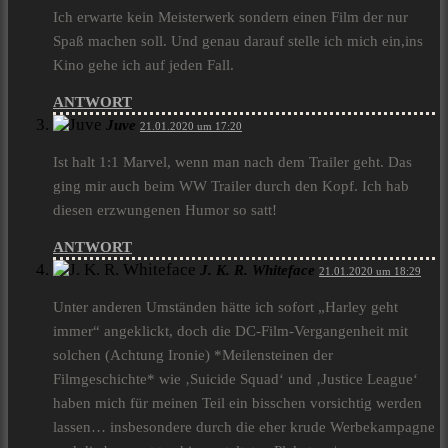
Ich erwarte kein Meisterwerk sondern einen Film der nur
Spaß machen soll. Und genau darauf stelle ich mich ein,ins
Kino gehe ich auf jeden Fall.
ANTWORT
Juve
21.01.2020 um 17:20
Ist halt 1:1 Marvel, wenn man nach dem Trailer geht. Das
ging mir auch beim WW Trailer durch den Kopf. Ich hab
diesen erzwungenen Humor so satt!
ANTWORT
J. K. R. Whiteface
21.01.2020 um 18:29
Unter anderen Umständen hätte ich sofort „Harley geht
immer“ angeklickt, doch die DC-Film-Vergangenheit mit
solchen (Achtung Ironie) *Meilensteinen der
Filmgeschichte* wie ‚Suicide Squad‘ und ‚Justice League‘
haben mich für meinen Teil ein bisschen vorsichtig werden
lassen… insbesondere durch die eher krude Werbekampagne