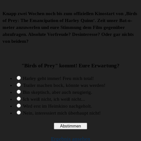
Knapp zwei Wochen noch bis zum offiziellen Kinostart von ‚Birds
of Prey: The Emancipation of Harley Quinn‘. Zeit unser Bat-o-
meter anzuwerfen und eure Stimmung dem Film gegenüber
abzufragen. Absolute Vorfreude? Desinteresse? Oder gar nichts
von beidem?
"Birds of Prey" kommt! Eure Erwartung?
Harley geht immer! Freu mich total!
Trailer machen bock, könnte was werden!
Bin skeptisch, aber auch neugierig.
Ich weiß nicht, ich weiß nicht...
Wird erst im Heimkino nachgeholt.
Nein, interessiert mich überhaupt nicht!
Ergebnis ansehen