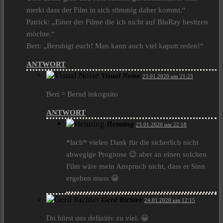
merkt dass der Film in sich stimmig daher kommt.“
Patrick: „Einer der Filme die ich nicht auf BluRay besitzen
möchte.“
Bert: „Beruhigt euch! Man kann auch viel kaputt reden!“
ANTWORT
Visual Noise
23.01.2020 um 21:23
Bert = Bernd inkognito
ANTWORT
Henning
23.01.2020 um 22:18
*lach* vielen Dank für die sicherlich nicht
abwegige Prognose 😉 aber an einen solchen
Film wäre mein Anspruch nicht, dass er Sinn
ergeben muss 😀
Gerd Richter
24.01.2020 um 12:15
Du hörst uns definitiv zu viel. 😀