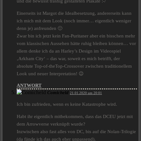
und die bewusst trashig gestalteten Plakate :-/
Einerseits ist Margot die Idealbesetzung, andererseits kann
ich mich mit dem Look (noch immer… eigentlich weniger
denn je) anfreunden 🙁
Zwar bin ich jetzt kein Fan-Puritaner aber ein bisschen mehr
vom klassischen Aussehen hätte ruhig bleiben können… vor
allem denke ich da an Harley’s Design im Videospiel
‚Arkham City‘ – das war, soweit es mich betrifft, der
absolute Top-of-theTop-Crossover zwischen traditionellem
Look und neuer Interpretation! 😉
ANTWORT
Comicheld
21.01.2020 um 20:01
Ich bin zufrieden, wenn es keine Katastrophe wird.
Habt ihr eigentlich mitbekommen, dass das DCEU jetzt mit
dem Arrowverse verknüpft wurde?
Inzwischen also fast alles von DC, bis auf die Nolan-Trilogie
(da fände ich das auch eher unpassend).