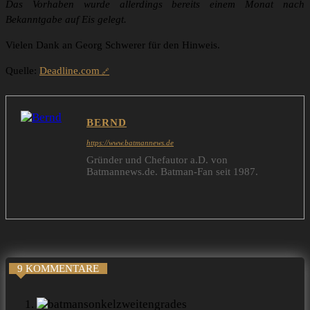
Das Vorhaben wurde allerdings bereits einem Monat nach
Bekanntgabe auf Eis gelegt.
Vielen Dank an Georg Schwerer für den Hinweis.
Quelle:
Deadline.com
BERND
https://www.batmannews.de
Gründer und Chefautor a.D. von
Batmannews.de. Batman-Fan seit 1987.
9 KOMMENTARE