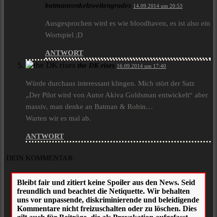
batmansonkelzweitengrades
14.09.2014 um 20:53
Ausgesprochen wird es wie bloodhaven, es ist also ein
Wortspiel ;D
ANTWORT
the DK rises
16.09.2014 um 17:40
Würde durchaus interessant klingen. Mich stört der Satz
„Der Pilot wird von Autor Akiva Goldsman entwickelt“ aber
massiv, man denke an Batman & Robin…
Warten wir es mal ab.
ANTWORT
DEIN KOMMENTAR: