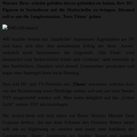
Warner Bros. scheint gefallen daran gefunden zu haben, ihre DC-
Figuren in Serienform auf die Mattscheibe zu bringen. Diesmal
soll es um die Jungformation ‚Teen Titans‘ gehen.
WB brachte bereits mit ‚Smallville‘ Supermans Jugendjahre ins TV
und kann sich über den anhaltenden Erfolg der Serie ‚Arrow‘
wahrlich nicht beschweren. Im Gegenteil: ‚The Flash‘ wird
demnächst sein Serien-Debüt feiern und ‚Gotham‘ steht ebenfalls in
den Startlöchern. Daneben wird aktuell ‚Constantine‘ produziert und
sogar eine Supergirl-Serie ist in Planung.
Nun will DC sein TV-Portfolio mit
‚Titans‘
erweitern, welches kurz
vor der Realisierung einer Pilotfolge stehen soll und auf dem Sender
TNT ausgestrahlt werden soll. Man warte lediglich auf das „Grüne
Licht“ seitens TNT um loszulegen.
Die Action-Serie soll sich dabei um Bruce Waynes Mündel Dick
Grayson drehen, der aus dem Schatten des Dunklen Ritters treten
will um zu Nightwing zu werden und somit zum Anführer der
Gruppierung ‚Titans‘, bestehend aus Starfire, Raven und anderen