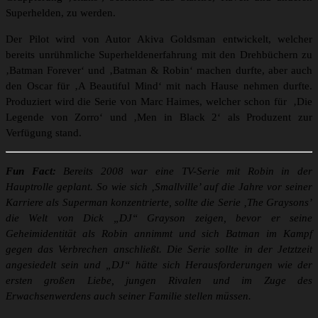
Superhelden, zu werden.
Der Pilot wird von Autor Akiva Goldsman entwickelt, welcher
bereits unrühmliche Superheldenerfahrung mit den Drehbüchern zu
‚Batman Forever‘ und ‚Batman & Robin‘ machen durfte, aber auch
den Oscar für ‚A Beautiful Mind‘ mit nach Hause nehmen durfte.
Produziert wird die Serie von Marc Haimes, welcher schon für ‚Die
Legende von Zorro‘ und ‚Men in Black 2‘ als Produzent zur
Verfügung stand.
Fun Fact:
Bereits 2008 war eine TV-Serie mit Robin in der
Hauptrolle geplant. So wie sich ‚Smallville’ auf die Jahre vor seiner
Karriere als Superman konzentrierte, sollte die Serie ‚The Graysons’
die Welt von Dick „DJ“ Grayson zeigen, bevor er seine
Geheimidentität als Robin annimmt und sich Batman im Kampf
gegen das Verbrechen anschließt. Die Serie sollte in der Jetztzeit
angesiedelt sein und „DJ“ hätte sich Herausforderungen wie der
ersten großen Liebe, jungen Rivalen und im Zuge des
Erwachsenwerdens auch seiner Familie stellen müssen.