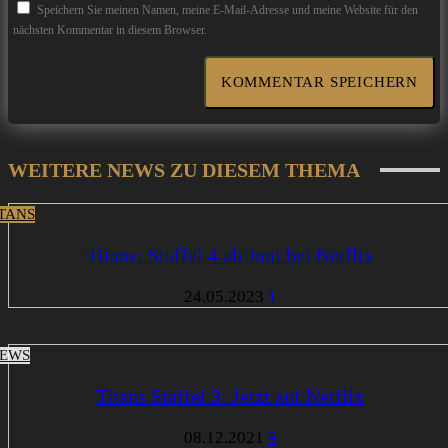
Speichern Sie meinen Namen, meine E-Mail-Adresse und meine Website für den
nächsten Kommentar in diesem Browser.
WEITERE NEWS ZU DIESEM THEMA
ITANS
Titans: Staffel 4 ab Juni bei Netflix
24.05.2023
1
EWS
Titans Staffel 3: Jetzt auf Netflix
08.12.2021
9