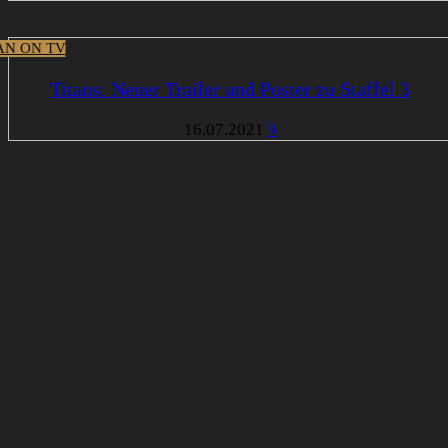
N ON TV
Titans: Neuer Trailer und Poster zu Staffel 3
16.07.2021
9