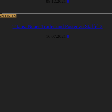
08.12.2021
9
N ON TV
Titans: Neuer Trailer und Poster zu Staffel 3
16.07.2021
9