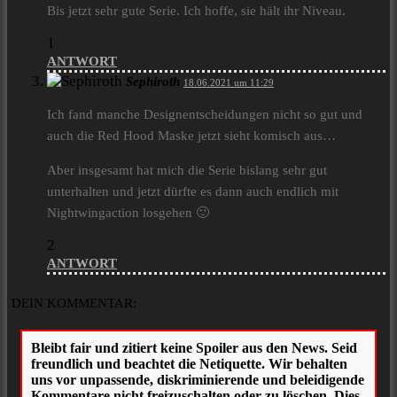
Bis jetzt sehr gute Serie. Ich hoffe, sie hält ihr Niveau.
1
ANTWORT
Sephiroth
18.06.2021 um 11:29
Ich fand manche Designentscheidungen nicht so gut und
auch die Red Hood Maske jetzt sieht komisch aus…
Aber insgesamt hat mich die Serie bislang sehr gut
unterhalten und jetzt dürfte es dann auch endlich mit
Nightwingaction losgehen 🙂
2
ANTWORT
DEIN KOMMENTAR: