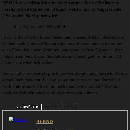
HBO Max veröffentlichte heute den ersten Teaser Trailer zur
bereits dritten Staffel von ‚Titans‘, welche am 12. August in den
USA an den Start gehen wird:
https://youtu.be/Fd09zvjdktE
In der dritten Staffel führen bestimmte Umstände dazu, dass unsere
Helden nach Gotham City zurückkehren müssen und sich dort mit
alten Freunden neuen Gefahren entgegenzustellen. Die ersten drei
Folgen sind bereits zum Start abrufbar, danach geht es bis zum 21.
Oktober wöchentlich weiter.
Wie es mit einer deutschsprachigen Veröffentlichung aussieht, ist uns
aktuell nicht bekannt. Bislang waren die ersten beiden Staffel bei
Netflix abrufbar. Ob dies nun nach dem Switch zu HBO Max auch
noch der Fall sein wird, wird die Zeit zeigen müssen.
STICHWÖRTER
HBO Max
Titans
BERND