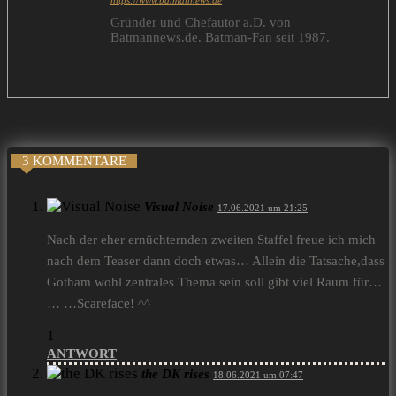
https://www.batmannews.de
Gründer und Chefautor a.D. von
Batmannews.de. Batman-Fan seit 1987.
3 KOMMENTARE
Visual Noise
17.06.2021 um 21:25
Nach der eher ernüchternden zweiten Staffel freue ich mich
nach dem Teaser dann doch etwas… Allein die Tatsache,dass
Gotham wohl zentrales Thema sein soll gibt viel Raum für…
… …Scareface! ^^
1
ANTWORT
the DK rises
18.06.2021 um 07:47