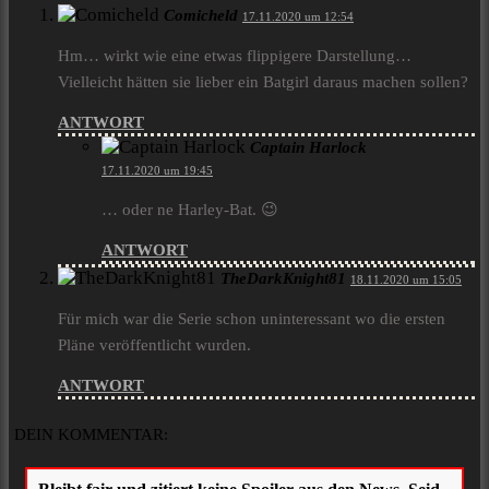
Comicheld
17.11.2020 um 12:54
Hm… wirkt wie eine etwas flippigere Darstellung…
Vielleicht hätten sie lieber ein Batgirl daraus machen sollen?
ANTWORT
Captain Harlock
17.11.2020 um 19:45
… oder ne Harley-Bat. 😉
ANTWORT
TheDarkKnight81
18.11.2020 um 15:05
Für mich war die Serie schon uninteressant wo die ersten
Pläne veröffentlicht wurden.
ANTWORT
DEIN KOMMENTAR: