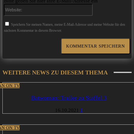
Bitte geben Sie hier Ihre E-Mail-Adresse ein
Website:
Speichern Sie meinen Namen, meine E-Mail-Adresse und meine Website für den
nächsten Kommentar in diesem Browser.
WEITERE NEWS ZU DIESEM THEMA
N ON TV
Batwoman: Trailer zu Staffel 3
16.10.2021
1
N ON TV