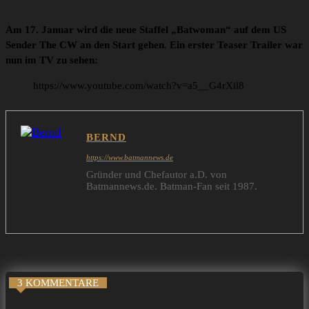
Am 17. Januar wird die neue Staffel „Batwoman“ auf dem US
Sender The CW an den Start gehen. Ein erster Teaser Trailer war
nun im TV zu sehen:
https://www.youtube.com/watch?v=a5__G4rXil8
BERND
https://www.batmannews.de
Gründer und Chefautor a.D. von
Batmannews.de. Batman-Fan seit 1987.
3 KOMMENTARE