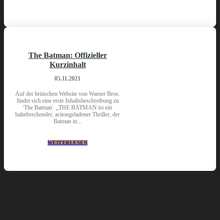
The Batman: Offizieller
Kurzinhalt
05.11.2021
Auf der britischen Website von Warner Bros.
findet sich eine erste Inhaltsbeschreibung zu
'The Batman'. „THE BATMAN ist ein
bahnbrechender, actiongeladener Thriller, der
Batman in...
WEITERLESEN