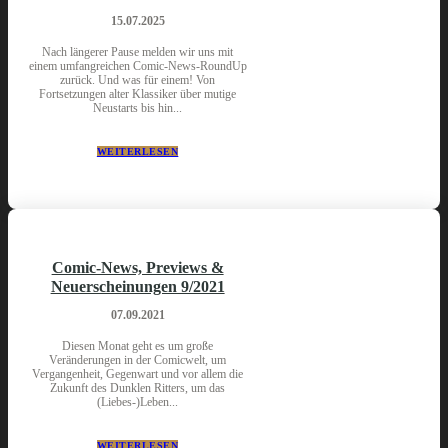
15.07.2025
Nach längerer Pause melden wir uns mit
einem umfangreichen Comic-News-RoundUp
zurück. Und was für einem! Von
Fortsetzungen alter Klassiker über mutige
Neustarts bis hin...
WEITERLESEN
Comic-News, Previews &
Neuerscheinungen 9/2021
07.09.2021
Diesen Monat geht es um große
Veränderungen in der Comicwelt, um
Vergangenheit, Gegenwart und vor allem die
Zukunft des Dunklen Ritters, um das
(Liebes-)Leben...
WEITERLESEN