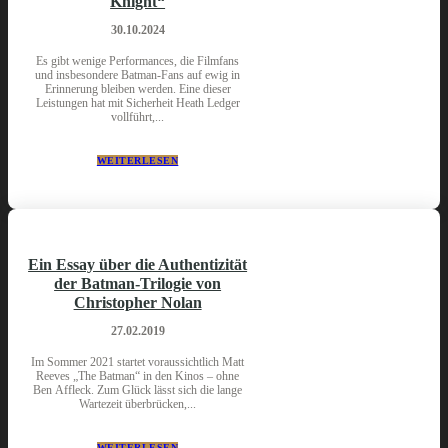
Knight“
30.10.2024
Es gibt wenige Performances, die Filmfans
und insbesondere Batman-Fans auf ewig in
Erinnerung bleiben werden. Eine dieser
Leistungen hat mit Sicherheit Heath Ledger
vollführt,...
WEITERLESEN
Ein Essay über die Authentizität
der Batman-Trilogie von
Christopher Nolan
27.02.2019
Im Sommer 2021 startet voraussichtlich Matt
Reeves „The Batman“ in den Kinos – ohne
Ben Affleck. Zum Glück lässt sich die lange
Wartezeit überbrücken,...
WEITERLESEN