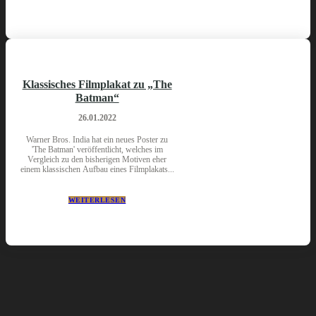
Klassisches Filmplakat zu „The
Batman“
26.01.2022
Warner Bros. India hat ein neues Poster zu
'The Batman' veröffentlicht, welches im
Vergleich zu den bisherigen Motiven eher
einem klassischen Aufbau eines Filmplakats...
WEITERLESEN