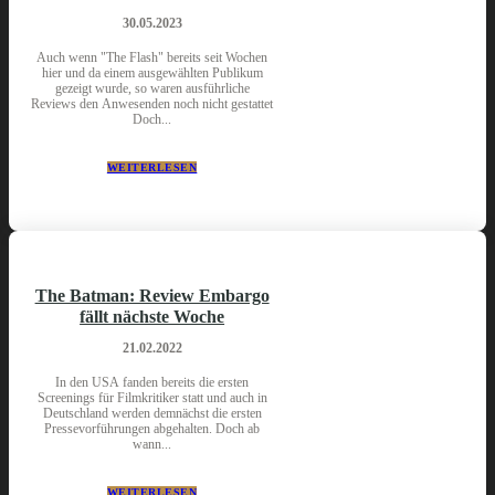
30.05.2023
Auch wenn "The Flash" bereits seit Wochen
hier und da einem ausgewählten Publikum
gezeigt wurde, so waren ausführliche
Reviews den Anwesenden noch nicht gestattet
Doch...
WEITERLESEN
The Batman: Review Embargo
fällt nächste Woche
21.02.2022
In den USA fanden bereits die ersten
Screenings für Filmkritiker statt und auch in
Deutschland werden demnächst die ersten
Pressevorführungen abgehalten. Doch ab
wann...
WEITERLESEN