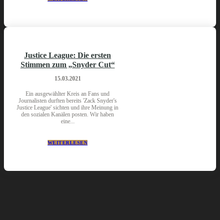
Justice League: Die ersten
Stimmen zum „Snyder Cut“
15.03.2021
Ein ausgewählter Kreis an Fans und
Journalisten durften bereits 'Zack Snyder's
Justice League' sichten und ihre Meinung in
den sozialen Kanälen posten. Wir haben
eine...
WEITERLESEN