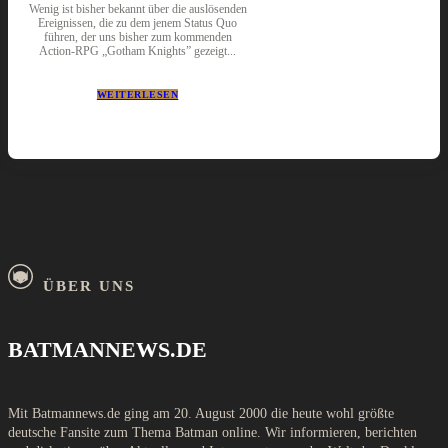
Wenig ist bisher bekannt über die auslösenden
Ereignissen, die zu dem jenem Status Quo
führen, der uns bisher zum kommenden
Action-RPG „Gotham Knights” gezeigt...
WEITERLESEN
ÜBER UNS
BATMANNEWS.DE
Mit Batmannews.de ging am 20. August 2000 die heute wohl größte
deutsche Fansite zum Thema Batman online. Wir informieren, berichten