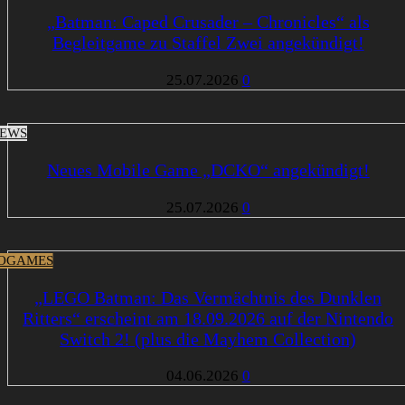
„Batman: Caped Crusader – Chronicles“ als
Begleitgame zu Staffel Zwei angekündigt!
25.07.2026
0
EWS
Neues Mobile Game „DCKO“ angekündigt!
25.07.2026
0
OGAMES
„LEGO Batman: Das Vermächtnis des Dunklen
Ritters“ erscheint am 18.09.2026 auf der Nintendo
Switch 2! (plus die Mayhem Collection)
04.06.2026
0