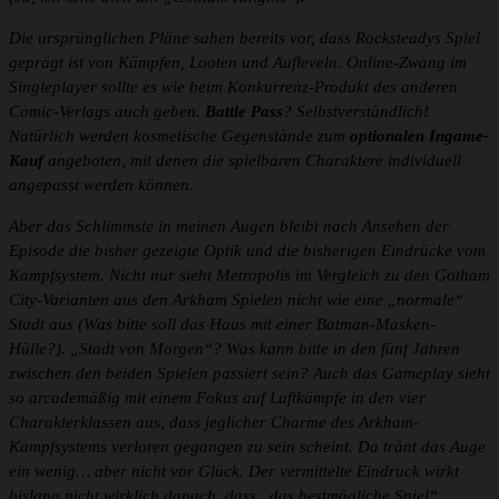
Die ursprünglichen Pläne sahen bereits vor, dass Rocksteadys Spiel
geprägt ist von Kämpfen, Looten und Aufleveln. Online-Zwang im
Singleplayer sollte es wie beim Konkurrenz-Produkt des anderen
Comic-Verlags auch geben.
Battle Pass
? Selbstverständlich!
Natürlich werden kosmetische Gegenstände zum
optionalen Ingame-
Kauf
angeboten, mit denen die spielbaren Charaktere individuell
angepasst werden können.
Aber das Schlimmste in meinen Augen bleibt nach Ansehen der
Episode die bisher gezeigte Optik und die bisherigen Eindrücke vom
Kampfsystem. Nicht nur sieht Metropolis im Vergleich zu den Gotham
City-Varianten aus den Arkham Spielen nicht wie eine „normale“
Stadt aus (Was bitte soll das Haus mit einer Batman-Masken-
Hülle?). „Stadt von Morgen“? Was kann bitte in den fünf Jahren
zwischen den beiden Spielen passiert sein? Auch das Gameplay sieht
so arcademäßig mit einem Fokus auf Luftkämpfe in den vier
Charakterklassen aus, dass jeglicher Charme des Arkham-
Kampfsystems verloren gegangen zu sein scheint. Da tränt das Auge
ein wenig… aber nicht vor Glück. Der vermittelte Eindruck wirkt
bislang nicht wirklich danach, dass „das bestmögliche Spiel“