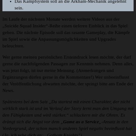
Das Kampfsystem soll an die Arkham-Mechanik angelehnt
sein.
Im Laufe der nächsten Monate werden weitere Videos aus der
„Suicide Squad Insider“-Reihe einen tieferen Einblick in das Spiel
geben. Die nächste Episode soll das rasante Gameplay, die Kämpfe
im Spiel sowie die Anpassungsmöglichkeiten und Upgrades
beleuchten.
Wer gerne meinen persönlichen Ersteindruck lesen möchte, der darf
gerne die nachfolgenden Passagen zur Kenntnis nehmen. Denn alles,
was jetzt folgt, ist nur meine Meinung. (Anmerkungen und
Ergänzungen dürfen gerne in die Kommentare!) Wer unbeeinflusst
der Veröffentlichung abwarten möchte, der springt bitte ans Ende der
News.
Spätestens
bei dem Satz „Du startest mit einen Charakter, der nicht
wirklich stark ist und im Verlauf der Story lernt man den Umgang mit
den Fähigkeiten und wird stärker.“
schlackern mir die Ohren. Es
drängt sich die Angst vor dem „
Game as a Service
„-Ansatz in den
Vordergrund, der schon manch anderes Spiel negativ beeinflusst hat
(Ja, ich sehe dich an: „Gotham Knights“).