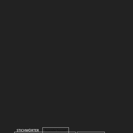
STICHWÖRTER
Suicide Squad