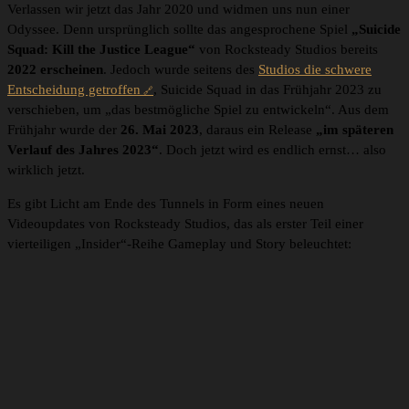
Verlassen wir jetzt das Jahr 2020 und widmen uns nun einer
Odyssee. Denn ursprünglich sollte das angesprochene Spiel
„Suicide
Squad: Kill the Justice League“
von Rocksteady Studios bereits
2022
erscheinen
. Jedoch wurde seitens des
Studios die schwere
Entscheidung getroffen
, Suicide Squad in das Frühjahr 2023 zu
verschieben, um „das bestmögliche Spiel zu entwickeln“. Aus dem
Frühjahr wurde der
26. Mai 2023
, daraus ein Release
„im späteren
Verlauf des Jahres 2023“
. Doch jetzt wird es endlich ernst… also
wirklich jetzt.
Es gibt Licht am Ende des Tunnels in Form eines neuen
Videoupdates von Rocksteady Studios, das als erster Teil einer
vierteiligen „Insider“-Reihe Gameplay und Story beleuchtet: