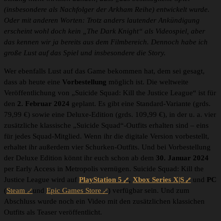
(insbesondere als Nachfolger der Arkham Reihe) entwickelt wurde.
Oder mit anderen Worten: Trotz anders lautender Ankündigung
erscheint wohl doch kein „The Dark Knight“ als Videospiel, aber
das kennen wir ja bereits aus dem Filmbereich. Dennoch habe ich
große Lust auf das Spiel und insbesondere die Story.
Wer ebenfalls Lust auf das Game bekommen hat, dem sei gesagt,
dass ab heute eine
Vorbestellung
möglich ist. Die weltweite
Veröffentlichung von „Suicide Squad: Kill the Justice League“ ist für
den
2. Februar 2024
geplant. Es gibt eine Standard-Variante (grds.
79,99 €) sowie eine Deluxe-Edition (grds. 109,99 €), in der u. a. vier
zusätzliche klassische „Suicide Squad“-Outfits erhalten sind – eins
für jedes Squad-Mitglied. Wenn ihr die digitale Version vorbestellt,
erhaltet ihr außerdem vier Schurken-Outfits. Und bei Vorbestellung
der Deluxe Edition könnt ihr euch schon ab dem
30. Januar
2024
per Early Access in Metropolis vernügen. Suicide Squad: Kill the
Justice League wird auf
PlayStation 5
,
Xbox Series X|S
und
PC
(
Steam
und
Epic Games Store
) verfügbar sein. Und zum
Abschluss wurde noch ein Video mit den zusätzlichen klassichen
Outfits als Teaser veröffentlicht.