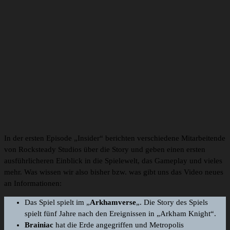
In der ersten Episode „Insider“ berichten verschiedene Mitarbeitende
von Rocksteady Studios über die Story und geben einen ersten
ausführlicheren Einblick in die Spielewelt, das Gameplay und vieles
mehr. Was wissen wir also bisher bzw. was gibt uns das Video neues
an Informationen:
Das Spiel spielt im „
Arkhamverse
„. Die Story des Spiels
spielt fünf Jahre nach den Ereignissen in „Arkham Knight“.
Brainiac
hat die Erde angegriffen und Metropolis