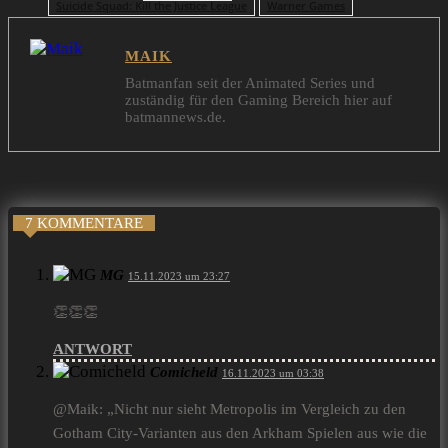
Suicide Squad: Kill the Justice League
Warner Games
MAIK
Batmanfan seit der Animated Series und
zuständig für den Gaming Bereich hier auf
batmannews.de.
7 KOMMENTARE
MG
15.11.2023 um 23:27
👏👏👏
ANTWORT
Comicheld
16.11.2023 um 03:38
@Maik: „Nicht nur sieht Metropolis im Vergleich zu den
Gotham City-Varianten aus den Arkham Spielen aus wie die