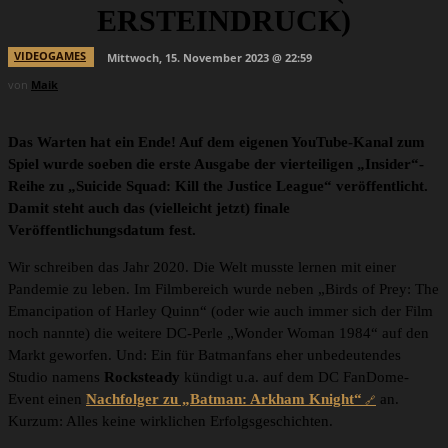
ERSTEINDRUCK)
VIDEOGAMES
Mittwoch, 15. November 2023 @ 22:59
von
Maik
Das Warten hat ein Ende! Auf dem eigenen YouTube-Kanal zum
Spiel wurde soeben die erste Ausgabe der vierteiligen „Insider“-
Reihe zu „Suicide Squad: Kill the Justice League“ veröffentlicht.
Damit steht auch das (vielleicht jetzt) finale
Veröffentlichungsdatum fest.
Wir schreiben das Jahr 2020. Die Welt musste lernen mit einer
Pandemie zu leben. Im Filmbereich wurde neben „Birds of Prey: The
Emancipation of Harley Quinn“ (oder wie auch immer sich der Film
noch nannte) die weitere DC-Perle „Wonder Woman 1984“ auf den
Markt geworfen. Und: Ein für Batmanfans eher unbedeutendes
Studio namens
Rocksteady
kündigt u.a. auf dem DC FanDome-
Event einen
Nachfolger zu „Batman: Arkham Knight“
an.
Kurzum: Alles keine wirklichen Erfolgsgeschichten.