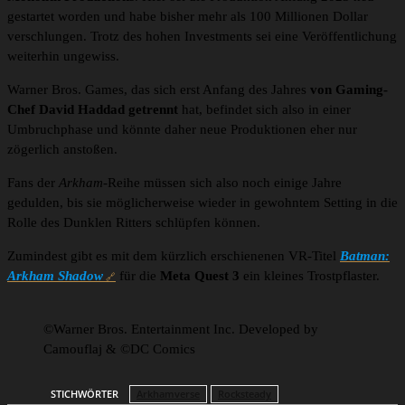
gestartet worden und habe bisher mehr als 100 Millionen Dollar
verschlungen. Trotz des hohen Investments sei eine Veröffentlichung
weiterhin ungewiss.
Warner Bros. Games, das sich erst Anfang des Jahres
von Gaming-
Chef David Haddad getrennt
hat, befindet sich also in einer
Umbruchphase und könnte daher neue Produktionen eher nur
zögerlich anstoßen.
Fans der
Arkham
-Reihe müssen sich also noch einige Jahre
gedulden, bis sie möglicherweise wieder in gewohntem Setting in die
Rolle des Dunklen Ritters schlüpfen können.
Zumindest gibt es mit dem kürzlich erschienenen VR-Titel
Batman:
Arkham Shadow
für die
Meta Quest 3
ein kleines Trostpflaster.
©Warner Bros. Entertainment Inc. Developed by
Camouflaj & ©DC Comics
STICHWÖRTER
Arkhamverse
Rocksteady