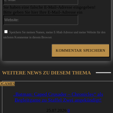
Mail:*
Sie haben eine falsche E-Mail-Adresse eingegeben!
Bitte geben Sie hier Ihre E-Mail-Adresse ein
Website:
Speichern Sie meinen Namen, meine E-Mail-Adresse und meine Website für den
nächsten Kommentar in diesem Browser.
WEITERE NEWS ZU DIESEM THEMA
OGAMES
„Batman: Caped Crusader – Chronicles“ als
Begleitgame zu Staffel Zwei angekündigt!
25.07.2026
0