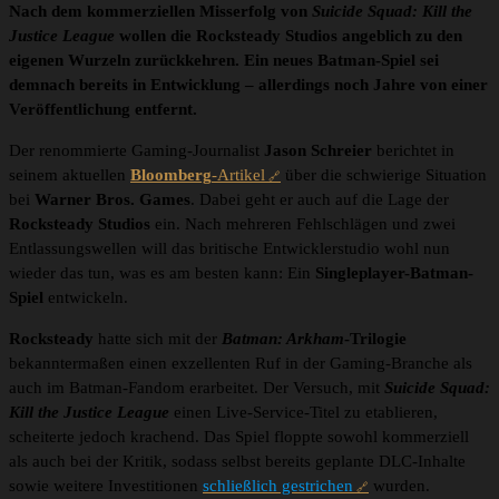
Nach dem kommerziellen Misserfolg von
Suicide Squad: Kill the
Justice League
wollen die Rocksteady Studios angeblich zu den
eigenen Wurzeln zurückkehren. Ein neues Batman-Spiel sei
demnach bereits in Entwicklung – allerdings noch Jahre von einer
Veröffentlichung entfernt.
Der renommierte Gaming-Journalist
Jason Schreier
berichtet in
seinem aktuellen
Bloomberg
-Artikel
über die schwierige Situation
bei
Warner Bros. Games
. Dabei geht er auch auf die Lage der
Rocksteady Studios
ein. Nach mehreren Fehlschlägen und zwei
Entlassungswellen will das britische Entwicklerstudio wohl nun
wieder das tun, was es am besten kann: Ein
Singleplayer-Batman-
Spiel
entwickeln.
Rocksteady
hatte sich mit der
Batman: Arkham
-Trilogie
bekanntermaßen einen exzellenten Ruf in der Gaming-Branche als
auch im Batman-Fandom erarbeitet. Der Versuch, mit
Suicide Squad:
Kill the Justice League
einen Live-Service-Titel zu etablieren,
scheiterte jedoch krachend. Das Spiel floppte sowohl kommerziell
als auch bei der Kritik, sodass selbst bereits geplante DLC-Inhalte
sowie weitere Investitionen
schließlich gestrichen
wurden.