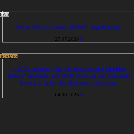
EWS
Neues Mobile Game „DCKO“ angekündigt!
25.07.2026
0
OGAMES
„LEGO Batman: Das Vermächtnis des Dunklen
Ritters“ erscheint am 18.09.2026 auf der Nintendo
Switch 2! (plus die Mayhem Collection)
04.06.2026
0