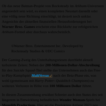
Ob das neue Batman-Projekt von Rocksteady im
Arkham
-Universum
angesiedelt sein wird, es einen kompletten Neustart darstellt oder
eine völlig neue Richtung einschlägt, ist derzeit noch unklar.
Angesichts der aktuellen finanziellen Herausforderungen bei
Warner Bros. Games
erscheint eine Rückkehr zur erfolgreichen
Arkham
-Formel aber durchaus wahrscheinlich.
©Warner Bros. Entertainment Inc. Developed by
Rocksteady Studios & ©DC Comics
Der Gaming-Zweig des Unterhaltungsriesen durchlebt aktuell
turbulente Zeiten: Neben der
200-Millionen-Dollar-Abschreibung
für den
Suicide Squad
-Titel stellte das Unternehmen auch das Free-
to-Play-Kampfspiel
MultiVersus
nach der Beta-Phase ein, was
wohl (gemeinsam mit
Harry Potter: Quidditch Champions
) zu
weiteren Verlusten in Höhe von
100 Millionen Dollar
führte.
In diesem Zusammenhang erwähnt Schreier auch den Status des seit
längerem in Entwicklung befindlichen
Wonder Woman
-Spiels bei
Monolith Productions
. Hier sei die Produktion Anfang 2023 neu