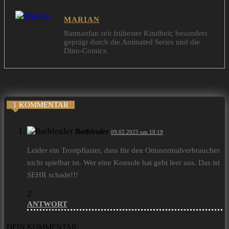
MARIAN
Batmanfan seit frühester Kindheit; besonders
geprägt durch die Animated Series und die
Dino-Comics.
1 KOMMENTAR
Batbleuler
09.02.2025 um 18:19
Leider ein Trostpflaster, dass für den Ottonormalverbraucher
nicht spielbar ist. Wer eine Konsole hat geht leer aus. Das ist
SEHR schade!!!
2
ANTWORT
DEIN KOMMENTAR: