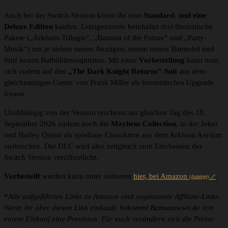
Auch bei der Switch-Version könnt ihr eine
Standard- und eine
Deluxe Edition
kaufen. Letztgenannte beinhaltet drei thematische
Pakete („Arkham-Trilogie“, „Batman of the Future“ und „Party-
Musik“) mit je sieben neuen Anzügen, einem neuen Batmobil und
fünf neuen Bathöhlenrequisiten. Mit einer
Vorbestellung
kann man
sich zudem auf den
„The Dark Knight Returns“-Suit
aus dem
gleichnamigen Comic von Frank Miller als kosmetisches Upgrade
freuen.
Unabhängig von der Version erscheint am gleichen Tag des 18.
September 2026 zudem noch die
Mayhem Collection
, in der Joker
und Harley Quinn als spielbare Charaktere aus dem Arkham Asylum
ausbrechen. Der DLC wird also zeitgleich zum Erscheinen der
Switch Version veröffentlicht.
Vorbestellt
werden kann unter anderem
hier, bei Amazon
.
(Anzeige)
*
Alle aufgeführten Links zu Amazon sind sogenannte Affiliate-Links.
Wenn ihr über diesen Link einkauft, bekommt Batmannews.de von
eurem Einkauf eine Provision. Für euch verändern sich die Preise