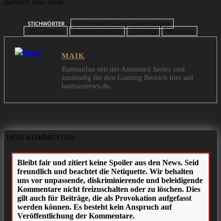
dadurch aber nicht.
STICHWÖRTER
Das Vermächtnis des Dunklen Ritters
LEGO Batman
Nintendo Switch 2
TT Games
WB Games
MAIK
Batmanfan seit der Animated Series und
zuständig für den Gaming Bereich hier auf
batmannews.de.
DEIN KOMMENTAR: