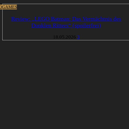
OGAMES
Review: „LEGO Batman: Das Vermächtnis des
Dunklen Ritters“ (spoilerfrei)
18.05.2026
3