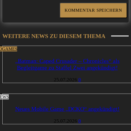
WEITERE NEWS ZU DIESEM THEMA
OGAMES
„Batman: Caped Crusader – Chronicles“ als
Begleitgame zu Staffel Zwei angekündigt!
25.07.2026
0
EWS
Neues Mobile Game „DCKO“ angekündigt!
25.07.2026
0