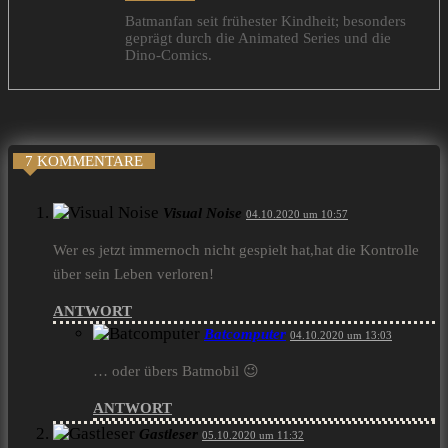
Batmanfan seit frühester Kindheit; besonders
geprägt durch die Animated Series und die
Dino-Comics.
7 KOMMENTARE
Visual Noise
04.10.2020 um 10:57
Wer es jetzt immernoch nicht gespielt hat,hat die Kontrolle
über sein Leben verloren!
ANTWORT
Batcomputer
04.10.2020 um 13:03
… oder übers Batmobil 😉
ANTWORT
Gastleser
05.10.2020 um 11:32