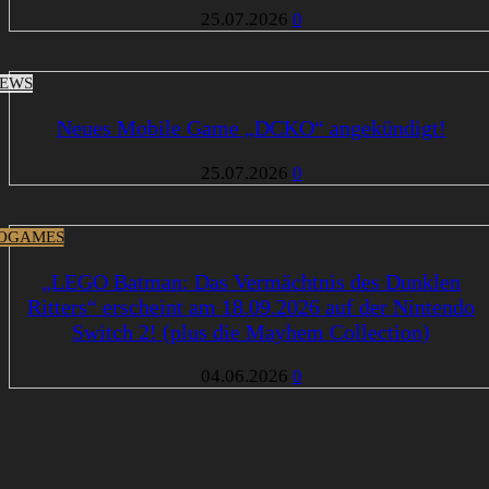
25.07.2026
0
EWS
Neues Mobile Game „DCKO“ angekündigt!
25.07.2026
0
OGAMES
„LEGO Batman: Das Vermächtnis des Dunklen
Ritters“ erscheint am 18.09.2026 auf der Nintendo
Switch 2! (plus die Mayhem Collection)
04.06.2026
0