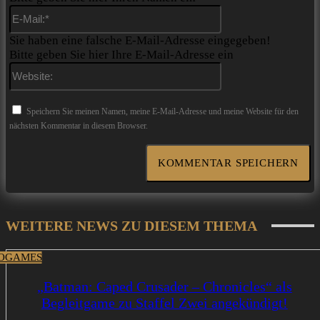
E-
Mail:*
Sie haben eine falsche E-Mail-Adresse eingegeben!
Bitte geben Sie hier Ihre E-Mail-Adresse ein
Website:
Speichern Sie meinen Namen, meine E-Mail-Adresse und meine Website für den
nächsten Kommentar in diesem Browser.
WEITERE NEWS ZU DIESEM THEMA
OGAMES
„Batman: Caped Crusader – Chronicles“ als
Begleitgame zu Staffel Zwei angekündigt!