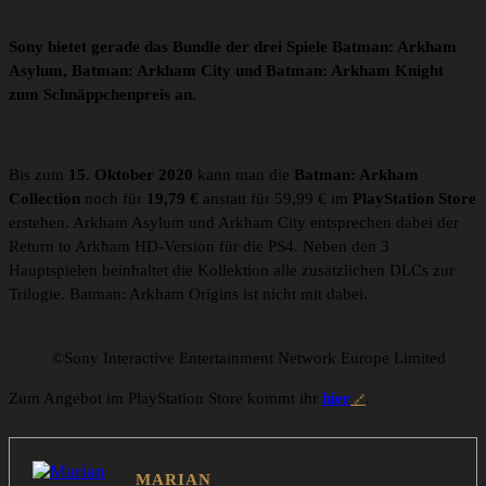
Sony bietet gerade das Bundle der drei Spiele Batman: Arkham
Asylum, Batman: Arkham City und Batman: Arkham Knight
zum Schnäppchenpreis an.
Bis zum
15. Oktober 2020
kann man die
Batman: Arkham
Collection
noch für
19,79 €
anstatt für 59,99 € im
PlayStation Store
erstehen. Arkham Asylum und Arkham City entsprechen dabei der
Return to Arkham HD-Version für die PS4. Neben den 3
Hauptspielen beinhaltet die Kollektion alle zusätzlichen DLCs zur
Trilogie. Batman: Arkham Origins ist nicht mit dabei.
©Sony Interactive Entertainment Network Europe Limited
Zum Angebot im PlayStation Store kommt ihr
hier
.
MARIAN