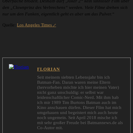
Oberfläche brodelt. Deshalb darf ‚Joker 2“ kein sinnloser Film über
den „Clownprinz des Verbrechens“ werden. Viele Filme drehen sich
nur um den Funken, eigentlich geht es aber um das Pulver.“
Quelle:
Los Angeles Times
FLORIAN
Seit meinem siebten Lebensjahr bin ich
Batman-Fan. Daran waren meine Eltern
(hervorheben möchte ich hier meinen Vater)
nicht ganz unschuldig: er selbst war
leidenschaftlicher Comic-Nerd. Mit ihm hab
ich mir 1989 Tim Burtons Batman auch im
Kino anschauen dürfen. Dieser Film hat mich
umgehauen und begeistert mich auch heute
noch ungemein. Seit April 2018 mische ich
mit sehr großer Freude bei Batmannews.de als
Co-Autor mit.