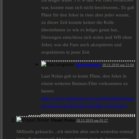
Da ledger leider 3 o. 4 Jahr vor rises verstorben
war, konnte man sich nicht beschweren.. Es gab
Pläne für den Joker in rises aber jeder wusste,
zu dieser Zeit konnte keiner die Rolle
übernehmen so wie es ledger getan hat..
Deswegen entschloss sich nolen und WB ohne
Joker, was die Fans auch akzeptieren und
respektieren in jener Zeit
Batcomputer
18.11.2019 um 21:04
Laut Nolan gab es keine Pläne, den Joker in
einem weiteren Batman-Film vorkommen zu
lassen:
https://www.batmannews.de/gothamglobe/frage-
an-nolan-war-der-joker-fur-tdkr-vorgesehen
Visual Noise
18.11.2019 um 01:27
Milliarde geknackt…ich möchte aber auch weiterhin erstmal