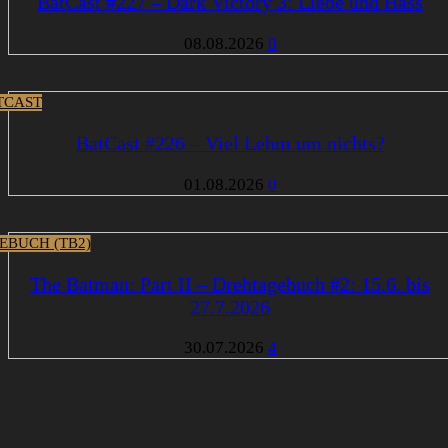
BatCast #227 – Dark Victory 3: Liebe und Hass
08.08.2026
0
TCAST
BatCast #226 – Viel Lehm um nichts?
01.08.2026
0
EBUCH (TB2)
The Batman: Part II – Drehtagebuch #2: 15.6. bis
27.7.2026
30.07.2026
4