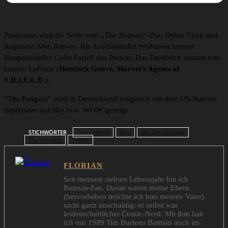
Produziert wird die Serie vom „The Batman“-Duo Dylan Clark und
Regisseur Matt Reeves. Als Ausführender Produzent betreut
Hauptdarsteller Colin Farrell das Projekt. Das Drehbuch stammt von
Lauren LeFranc (
Hemlock Grove, Marvel’s Agents of
S.H.I.E.L.D.
).
“The Penguin“ wird in Deutschland zeitgleich mit dem US-Start im
September auf Sky bzw. WOW gezeigt.
STICHWÖRTER
Colin Farrell
Max
Sky Deutschland
The Penguin
Trailer
FLORIAN
Seit meinem siebten Lebensjahr bin ich
Batman-Fan. Daran waren meine Eltern
(hervorheben möchte ich hier meinen Vater)
nicht ganz unschuldig: er selbst war
leidenschaftlicher Comic-Nerd. Mit ihm hab
ich mir 1989 Tim Burtons Batman auch im