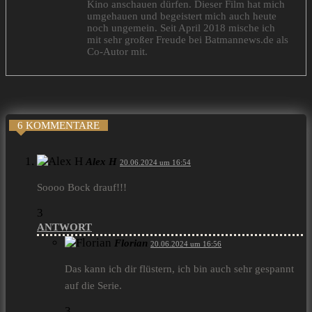
Kino anschauen dürfen. Dieser Film hat mich
umgehauen und begeistert mich auch heute
noch ungemein. Seit April 2018 mische ich
mit sehr großer Freude bei Batmannews.de als
Co-Autor mit.
6 KOMMENTARE
Alex H
20.06.2024 um 16:54
Soooo Bock drauf!!!
3
ANTWORT
Florian
20.06.2024 um 16:56
Das kann ich dir flüstern, ich bin auch sehr gespannt
auf die Serie.
3