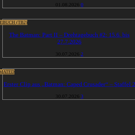
01.08.2026
0
EBUCH (TB2)
The Batman: Part II – Drehtagebuch #2: 15.6. bis
27.7.2026
30.07.2026
2
MATED
Erster Clip aus „Batman: Caped Crusader“ – Staffel 
30.07.2026
3