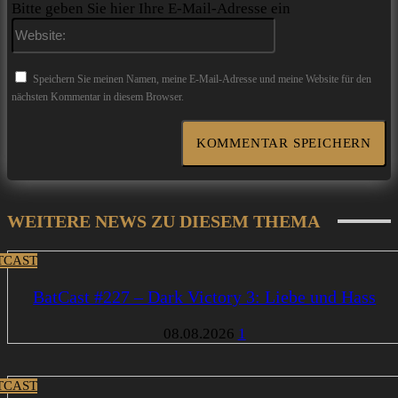
Bitte geben Sie hier Ihre E-Mail-Adresse ein
Website:
Speichern Sie meinen Namen, meine E-Mail-Adresse und meine Website für den
nächsten Kommentar in diesem Browser.
WEITERE NEWS ZU DIESEM THEMA
TCAST
BatCast #227 – Dark Victory 3: Liebe und Hass
08.08.2026
1
TCAST