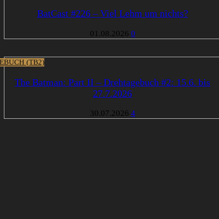
BatCast #226 – Viel Lehm um nichts?
01.08.2026
0
EBUCH (TB2)
The Batman: Part II – Drehtagebuch #2: 15.6. bis
27.7.2026
30.07.2026
4