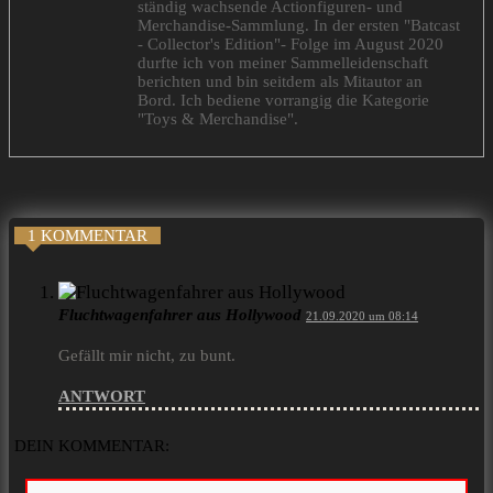
ständig wachsende Actionfiguren- und
Merchandise-Sammlung. In der ersten "Batcast
- Collector's Edition"- Folge im August 2020
durfte ich von meiner Sammelleidenschaft
berichten und bin seitdem als Mitautor an
Bord. Ich bediene vorrangig die Kategorie
"Toys & Merchandise".
1 KOMMENTAR
Fluchtwagenfahrer aus Hollywood
21.09.2020 um 08:14
Gefällt mir nicht, zu bunt.
ANTWORT
DEIN KOMMENTAR: