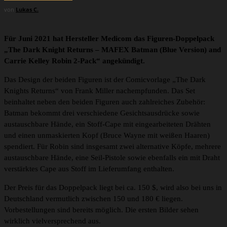
von
Lukas C.
Für Juni 2021 hat Hersteller Medicom das Figuren-Doppelpack
„The Dark Knight Returns – MAFEX Batman (Blue Version) and
Carrie Kelley Robin 2-Pack“ angekündigt.
Das Design der beiden Figuren ist der Comicvorlage „The Dark
Knights Returns“ von Frank Miller nachempfunden. Das Set
beinhaltet neben den beiden Figuren auch zahlreiches Zubehör:
Batman bekommt drei verschiedene Gesichtsausdrücke sowie
austauschbare Hände, ein Stoff-Cape mit eingearbeiteten Drähten
und einen unmaskierten Kopf (Bruce Wayne mit weißen Haaren)
spendiert. Für Robin sind insgesamt zwei alternative Köpfe, mehrere
austauschbare Hände, eine Seil-Pistole sowie ebenfalls ein mit Draht
verstärktes Cape aus Stoff im Lieferumfang enthalten.
Der Preis für das Doppelpack liegt bei ca. 150 $, wird also bei uns in
Deutschland vermutlich zwischen 150 und 180 € liegen.
Vorbestellungen sind bereits möglich. Die ersten Bilder sehen
wirklich vielversprechend aus.