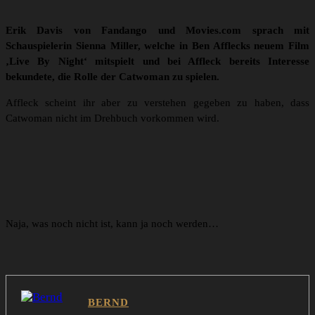
Erik Davis von Fandango und Movies.com sprach mit
Schauspielerin Sienna Miller, welche in Ben Afflecks neuem Film
‚Live By Night‘ mitspielt und bei Affleck bereits Interesse
bekundete, die Rolle der Catwoman zu spielen.
Affleck scheint ihr aber zu verstehen gegeben zu haben, dass
Catwoman nicht im Drehbuch vorkommen wird.
Naja, was noch nicht ist, kann ja noch werden…
BERND