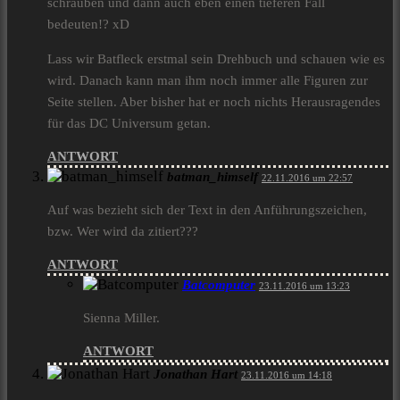
schrauben und dann auch eben einen tieferen Fall
bedeuten!? xD
Lass wir Batfleck erstmal sein Drehbuch und schauen wie es
wird. Danach kann man ihm noch immer alle Figuren zur
Seite stellen. Aber bisher hat er noch nichts Herausragendes
für das DC Universum getan.
ANTWORT
batman_himself
22.11.2016 um 22:57
Auf was bezieht sich der Text in den Anführungszeichen,
bzw. Wer wird da zitiert???
ANTWORT
Batcomputer
23.11.2016 um 13:23
Sienna Miller.
ANTWORT
Jonathan Hart
23.11.2016 um 14:18