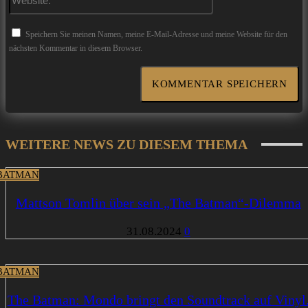
Speichern Sie meinen Namen, meine E-Mail-Adresse und meine Website für den
nächsten Kommentar in diesem Browser.
WEITERE NEWS ZU DIESEM THEMA
BATMAN
Mattson Tomlin über sein „The Batman“-Dilemma
31.08.2024
0
BATMAN
The Batman: Mondo bringt den Soundtrack auf Vinyl