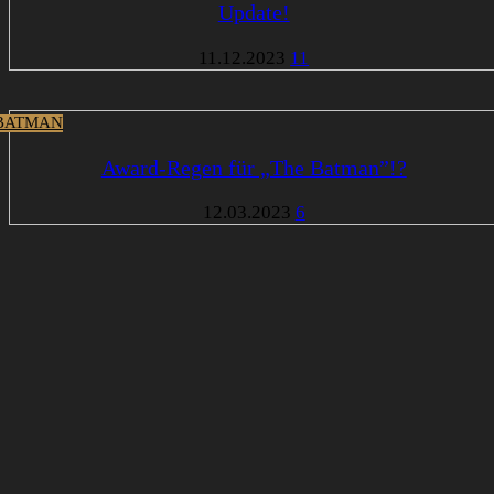
Update!
11.12.2023
11
BATMAN
Award-Regen für „The Batman”!?
12.03.2023
6