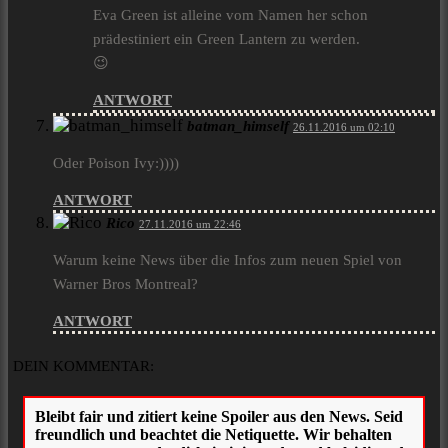
Eva Green ist alleine vom Namen her schon
prädestiniert ein Green Lantern zu werden.
😉
ANTWORT
batman_himself
26.11.2016 um 02:10
Oder Poison Ivy:))))
ANTWORT
Rico
27.11.2016 um 22:46
Warum keine News über die Infos zum neuen Spiel von
Warner Bros Montreal?
ANTWORT
DEIN KOMMENTAR: