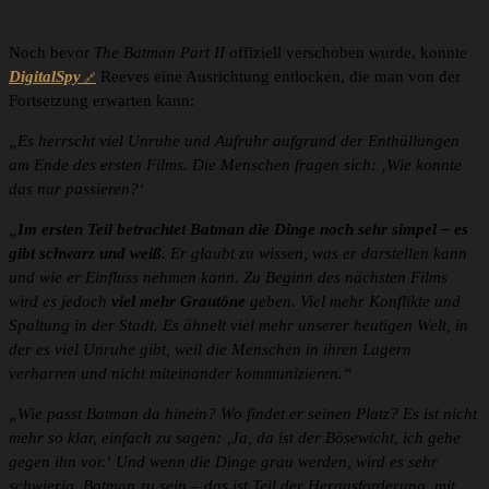
Noch bevor
The Batman Part II
offiziell verschoben wurde, konnte
DigitalSpy
Reeves eine Ausrichtung entlocken, die man von der
Fortsetzung erwarten kann:
„Es herrscht viel Unruhe und Aufruhr aufgrund der Enthüllungen
am Ende des ersten Films. Die Menschen fragen sich: ‚Wie konnte
das nur passieren?‘
„
Im ersten Teil betrachtet Batman die Dinge noch sehr simpel – es
gibt schwarz und weiß.
Er glaubt zu wissen, was er darstellen kann
und wie er Einfluss nehmen kann. Zu Beginn des nächsten Films
wird es jedoch
viel mehr Grautöne
geben. Viel mehr Konflikte und
Spaltung in der Stadt. Es ähnelt viel mehr unserer heutigen Welt, in
der es viel Unruhe gibt, weil die Menschen in ihren Lagern
verharren und nicht miteinander kommunizieren.“
„Wie passt Batman da hinein? Wo findet er seinen Platz? Es ist nicht
mehr so klar, einfach zu sagen: ‚Ja, da ist der Bösewicht, ich gehe
gegen ihn vor.‘ Und wenn die Dinge grau werden, wird es sehr
schwierig, Batman zu sein – das ist Teil der Herausforderung, mit