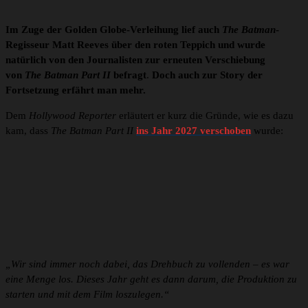
Im Zuge der Golden Globe-Verleihung lief auch
The Batman
-
Regisseur Matt Reeves über den roten Teppich und wurde
natürlich von den Journalisten zur erneuten Verschiebung
von
The Batman Part II
befragt
.
Doch auch zur Story der
Fortsetzung erfährt man mehr.
Dem
Hollywood Reporter
erläutert er kurz die Gründe, wie es dazu
kam, dass
The Batman Part II
ins Jahr 2027 verschoben
wurde:
„Wir sind immer noch dabei, das Drehbuch zu vollenden – es war
eine Menge los. Dieses Jahr geht es dann darum, die Produktion zu
starten und mit dem Film loszulegen.“