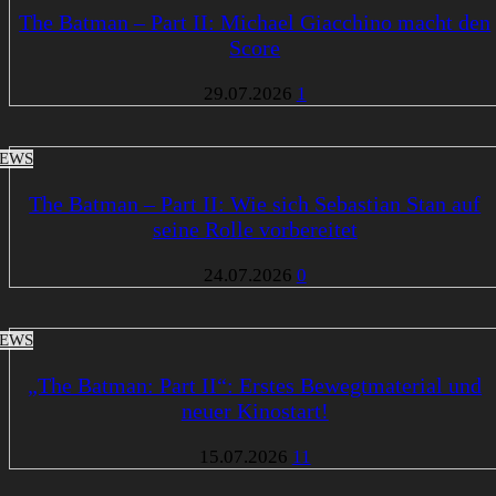
The Batman – Part II: Michael Giacchino macht den
Score
29.07.2026
1
EWS
The Batman – Part II: Wie sich Sebastian Stan auf
seine Rolle vorbereitet
24.07.2026
0
EWS
„The Batman: Part II“: Erstes Bewegtmaterial und
neuer Kinostart!
15.07.2026
11