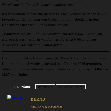
der wir uns in diesem Film auseinandersetzen.“
Reeves erklärte außerdem, dass das Chaos, welches in der Serie
The
Penguin
auf den Straßen von Gotham brodelt, ebenfalls in den
Konflikt des nächsten Films einfließen wird:
„Batman ist da draußen und versucht, mit den Folgen von allem,
was passiert ist, fertig zu werden, für die er sich bis zu einem
gewissen Grad selbst die Schuld gibt.“
Ursprünglich sollte
The Batman, Part II
am 3. Oktober 2025 in die
Kinos starten und wurde später auf den Oktober 2026 terminiert.
Zuletzt wurde der Film aber um ein weiteres Jahr auf den
1. Oktober
2027
verschoben.
STICHWÖRTER
Matt Reeves
The Batman - Part II
BERND
https://www.batmannews.de