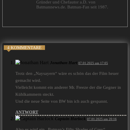
Gründer und Chefautor a.D. von
Batmannews.de. Batman-Fan seit 1987.
4 KOMMENTARE
Jonathan Hart
07.01.2025 um 17:05
Trotz den „Naysayern“ wäre es schön das der Film heuer
gemacht wird.
Vielleicht kommt ein anderer Mr. Freeze der die Gegner in
Kühlkammern steckt.
Und die neue Seite von BW bin ich auch gespannt.
ANTWORT
Captain Harlock
07.01.2025 um 20:16
Also es wird ein „Batman’s Fifty Shades of Grey“.