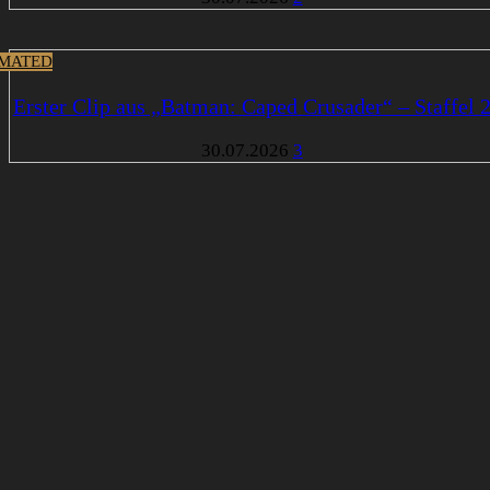
MATED
Erster Clip aus „Batman: Caped Crusader“ – Staffel 
30.07.2026
3