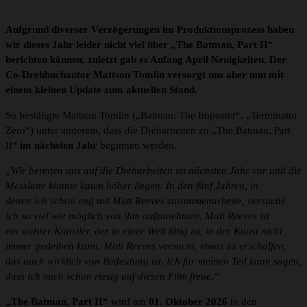
Aufgrund diverser Verzögerungen im Produktionsprozess haben
wir dieses Jahr leider nicht viel über „The Batman, Part II“
berichten können, zuletzt gab es Anfang April Neuigkeiten. Der
Co-Drehbuchautor Mattson Tomlin versorgt uns aber nun mit
einem kleinen Update zum aktuellen Stand.
So bestätigte Mattson Tomlin („Batman: The Imposter“, „Terminator
Zero“) unter anderem, dass die Dreharbeiten zu „The Batman, Part
II“
im nächsten Jahr
beginnen werden.
„Wir bereiten uns auf die Dreharbeiten im nächsten Jahr vor und die
Messlatte könnte kaum höher liegen. In den fünf Jahren, in
denen ich schon eng mit Matt Reeves zusammenarbeite, versuche
ich so viel wie möglich von ihm aufzunehmen. Matt Reeves ist
ein wahrer Künstler, der in einer Welt tätig ist, in der Kunst nicht
immer gedeihen kann. Matt Reeves versucht, etwas zu erschaffen,
das auch wirklich von Bedeutung ist. Ich für meinen Teil kann sagen,
dass ich mich schon riesig auf diesen Film freue.“
„The Batman, Part II“
wird am
01. Oktober 2026
in den