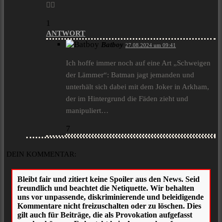
🏴‍☠️
1
ANTWORT
Batboy
27.08.2024 um 09:41
Ich hoffe immer noch auf eine Art „Schweigen
der Lämmer“: Batman jagt jemanden und
unterhält sich dabei mit dem Joker in Arkham,
der im Hintergrund die Fäden zieht und
manipuliert…
7
DEIN KOMMENTAR: