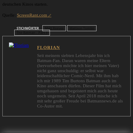
deutschen Kinos starten.
Quelle:
ScreenRant.com
STICHWÖRTER
Matt Reeves
Mattson Tomlin
The Batman - Part II
FLORIAN
Seit meinem siebten Lebensjahr bin ich
Batman-Fan. Daran waren meine Eltern
(hervorheben möchte ich hier meinen Vater)
nicht ganz unschuldig: er selbst war
leidenschaftlicher Comic-Nerd. Mit ihm hab
ich mir 1989 Tim Burtons Batman auch im
Kino anschauen dürfen. Dieser Film hat mich
umgehauen und begeistert mich auch heute
noch ungemein. Seit April 2018 mische ich
mit sehr großer Freude bei Batmannews.de als
Co-Autor mit.