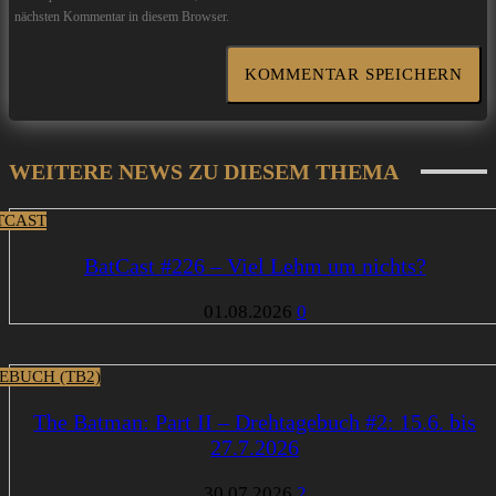
nächsten Kommentar in diesem Browser.
WEITERE NEWS ZU DIESEM THEMA
TCAST
BatCast #226 – Viel Lehm um nichts?
01.08.2026
0
EBUCH (TB2)
The Batman: Part II – Drehtagebuch #2: 15.6. bis
27.7.2026
30.07.2026
2