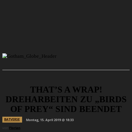
THAT’S A WRAP!
DREHARBEITEN ZU „BIRDS
OF PREY“ SIND BEENDET
BATVERSE
Montag, 15. April 2019 @ 18:33
von
Florian