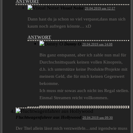
ANTWORT
Visual Noise
20.04.2019 um 12:17
Dann hast du ja schon so viel verpasst,dass man sich
kaum noch aufregen könnte… xD
ANTWORT
Danny O
20.04.2019 um 14:08
Bin ganz entspannt, aber ich zahle nun mal für
Durchschnittsquark keinen vollen Kinopreis,
d.h. ich unterstütze keine Produkte/Projekte mit
meinem Geld, die für mich keinen Gegenwert
bekomme.
Ich muss mir sowas auch nicht ins Regal stellen.
Einmal Streamen reicht vollkommen.
Fluchtwagenfahrer aus Hollywood
20.04.2019 um 09:30
Der Titel allein lässt mich verzweifeln…und irgendwie muss