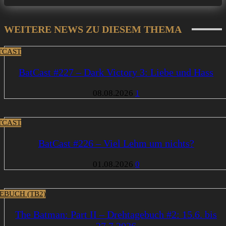
WEITERE NEWS ZU DIESEM THEMA
TCAST
BatCast #227 – Dark Victory 3: Liebe und Hass
08.08.2026
1
TCAST
BatCast #226 – Viel Lehm um nichts?
01.08.2026
0
EBUCH (TB2)
The Batman: Part II – Drehtagebuch #2: 15.6. bis
27.7.2026