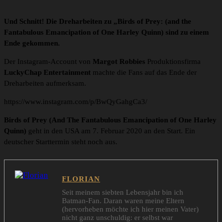
Und Schnitt! Die Dreharbeiten zu „Birds of Prey: (and the
Fantabulous Emancipation of One Harley Quinn) sind zu einem
Ende gekommen.
Der Instagram-Account von
Margot Robbies
Produktionsfirma
LuckyChap Entertainment
machte die Fans auf das Ende der
Dreharbeiten aufmerksam.
https://www.instagram.com/p/BwQyGahgCa3/
Birds of Prey (And The Fantabulous Emancipation of One Harley
Quinn)
geht in den USA am 7. Februar 2020 an den Start. Ein
deutscher Starttermin steht noch aus.
FLORIAN
Seit meinem siebten Lebensjahr bin ich
Batman-Fan. Daran waren meine Eltern
(hervorheben möchte ich hier meinen Vater)
nicht ganz unschuldig: er selbst war