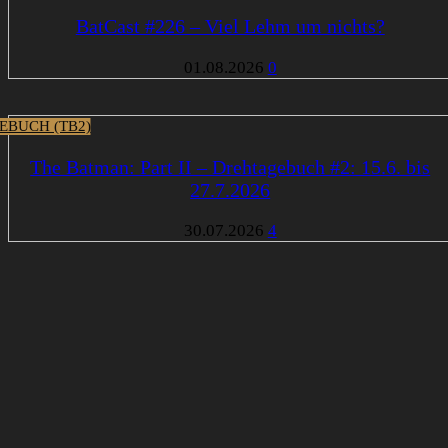
BatCast #226 – Viel Lehm um nichts?
01.08.2026
0
EBUCH (TB2)
The Batman: Part II – Drehtagebuch #2: 15.6. bis
27.7.2026
30.07.2026
4