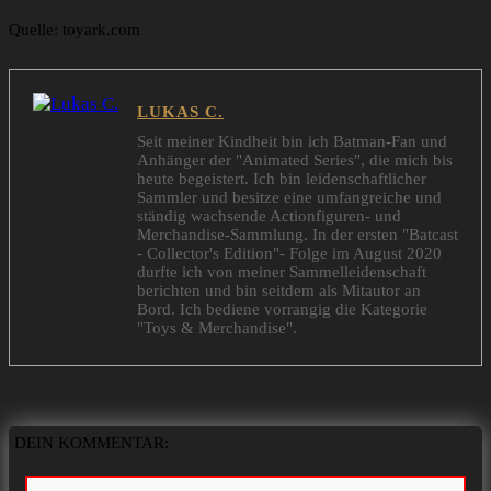
Quelle: toyark.com
LUKAS C.
Seit meiner Kindheit bin ich Batman-Fan und
Anhänger der "Animated Series", die mich bis
heute begeistert. Ich bin leidenschaftlicher
Sammler und besitze eine umfangreiche und
ständig wachsende Actionfiguren- und
Merchandise-Sammlung. In der ersten "Batcast
- Collector's Edition"- Folge im August 2020
durfte ich von meiner Sammelleidenschaft
berichten und bin seitdem als Mitautor an
Bord. Ich bediene vorrangig die Kategorie
"Toys & Merchandise".
DEIN KOMMENTAR: