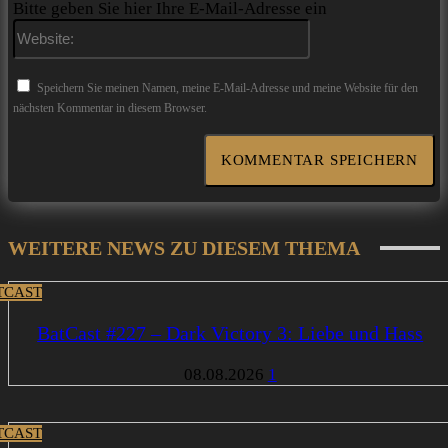
Bitte geben Sie hier Ihre E-Mail-Adresse ein
Website:
Speichern Sie meinen Namen, meine E-Mail-Adresse und meine Website für den
nächsten Kommentar in diesem Browser.
WEITERE NEWS ZU DIESEM THEMA
TCAST
BatCast #227 – Dark Victory 3: Liebe und Hass
08.08.2026
1
TCAST