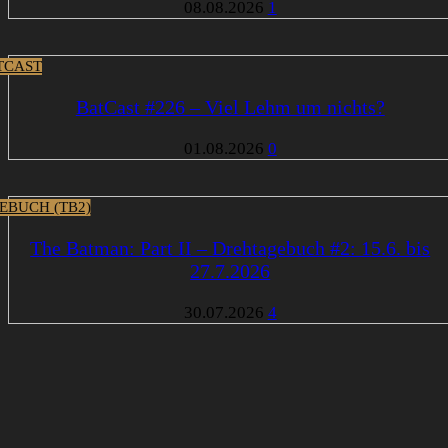
08.08.2026
1
TCAST
BatCast #226 – Viel Lehm um nichts?
01.08.2026
0
EBUCH (TB2)
The Batman: Part II – Drehtagebuch #2: 15.6. bis
27.7.2026
30.07.2026
4