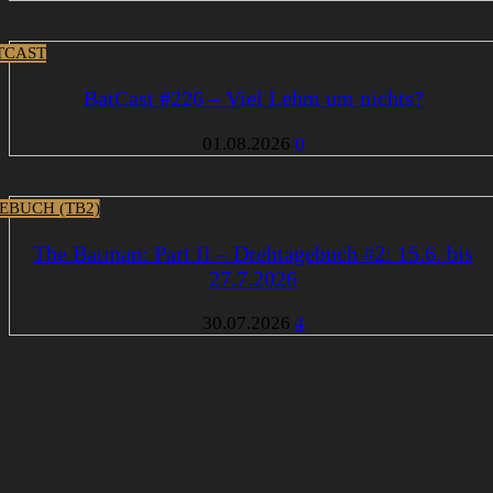
TCAST
BatCast #226 – Viel Lehm um nichts?
01.08.2026
0
EBUCH (TB2)
The Batman: Part II – Drehtagebuch #2: 15.6. bis
27.7.2026
30.07.2026
4