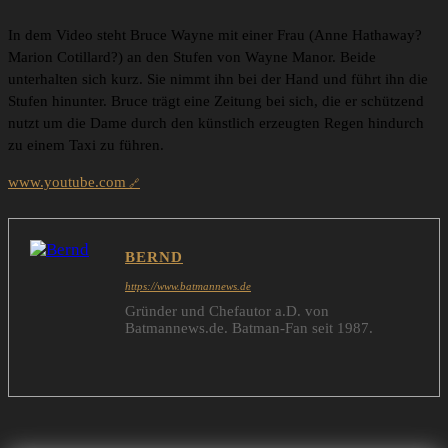
In dem Video steht Bruce Wayne mit einer Frau (Anne Hathaway?
Marion Cotillard?) an den Stufen von Wayne Manor. Beide
unterhalten sich kurz. Sie nimmt ihn bei der Hand und führt ihn die
Stufen hinunter. Bruce trägt eine Zeitung bei sich, die er schützend
nutzt um die Dame durch den künstlich erzeugten Regen hindurch
zu einem Taxi zu führen.
www.youtube.com
BERND
https://www.batmannews.de
Gründer und Chefautor a.D. von
Batmannews.de. Batman-Fan seit 1987.