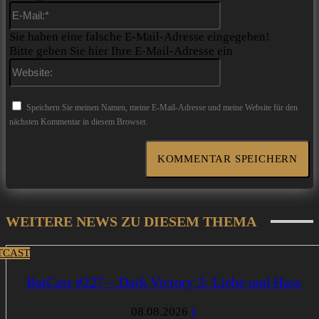
E-
Mail:*
Sie haben eine falsche E-Mail-Adresse eingegeben!
Bitte geben Sie hier Ihre E-Mail-Adresse ein
Website:
Speichern Sie meinen Namen, meine E-Mail-Adresse und meine Website für den
nächsten Kommentar in diesem Browser.
WEITERE NEWS ZU DIESEM THEMA
TCAST
BatCast #227 – Dark Victory 3: Liebe und Hass
08.08.2026
1