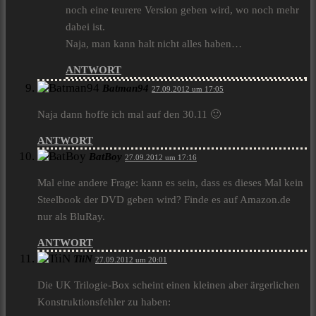
noch eine teurere Version geben wird, wo noch mehr
dabei ist.
Naja, man kann halt nicht alles haben…
ANTWORT
Batman94
27.09.2012 um 17:05
Naja dann hoffe ich mal auf den 30.11 🙂
ANTWORT
BatBoy
27.09.2012 um 17:16
Mal eine andere Frage: kann es sein, dass es dieses Mal kein
Steelbook der DVD geben wird? Finde es auf Amazon.de
nur als BluRay.
ANTWORT
TiiN
27.09.2012 um 20:01
Die UK Trilogie-Box scheint einen kleinen aber ärgerlichen
Konstruktionsfehler zu haben: