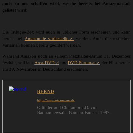
auch zu uns schaffen wird, welche bereits bei Amazon.co.uk
gelistet wird:
Die Trilogie-Box wird auch in üblicher Form erscheinen und kann
bereits bei
Amazon.de vorbestellt
werden. Auch die restlichen
Varianten können bereits geordert werden.
Während Amazon noch an seinem Platzhalter-Datum 31. Dezember
festhält, soll laut
Area-DVD
und
DVD-Forum.at
der Film bereits
am
30. November
in Deutschland erscheinen.
BERND
https://www.batmannews.de
Gründer und Chefautor a.D. von
Batmannews.de. Batman-Fan seit 1987.