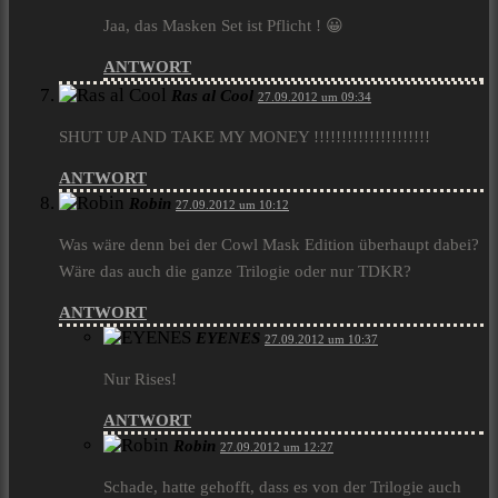
Jaa, das Masken Set ist Pflicht ! 😀
ANTWORT
Ras al Cool
27.09.2012 um 09:34
SHUT UP AND TAKE MY MONEY !!!!!!!!!!!!!!!!!!!!!
ANTWORT
Robin
27.09.2012 um 10:12
Was wäre denn bei der Cowl Mask Edition überhaupt dabei?
Wäre das auch die ganze Trilogie oder nur TDKR?
ANTWORT
EYENES
27.09.2012 um 10:37
Nur Rises!
ANTWORT
Robin
27.09.2012 um 12:27
Schade, hatte gehofft, dass es von der Trilogie auch