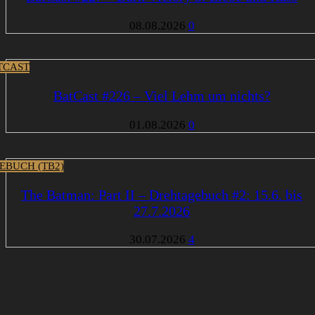
08.08.2026
0
TCAST
BatCast #226 – Viel Lehm um nichts?
01.08.2026
0
EBUCH (TB2)
The Batman: Part II – Drehtagebuch #2: 15.6. bis
27.7.2026
30.07.2026
4