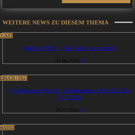
WEITERE NEWS ZU DIESEM THEMA
TCAST
BatCast #226 – Viel Lehm um nichts?
01.08.2026
0
EBUCH (TB2)
The Batman: Part II – Drehtagebuch #2: 15.6. bis
27.7.2026
30.07.2026
2
MATED