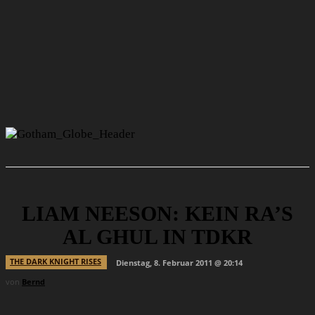
LIAM NEESON: KEIN RA’S
AL GHUL IN TDKR
THE DARK KNIGHT RISES
Dienstag, 8. Februar 2011 @ 20:14
von
Bernd