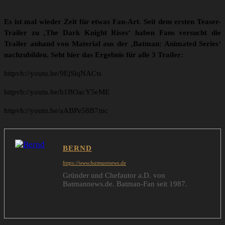
Es ist mal wieder Zeit für etwas Fan-Art. Seit dem ersten Teaser-
Trailer zu ‚The Dark Knight Rises‘ haben Fans versucht die
Trailer anhand von Material aus der ‚Batman: Animated Series‘
nachzubilden. Seht hier das Ergebnis für alle 3 Trailer:
httpvh://youtu.be/9EjSlqNACts
httpvh://youtu.be/h1BOacY5eME
httpvh://youtu.be/aABPe58B7mc
BERND
https://www.batmannews.de
Gründer und Chefautor a.D. von
Batmannews.de. Batman-Fan seit 1987.