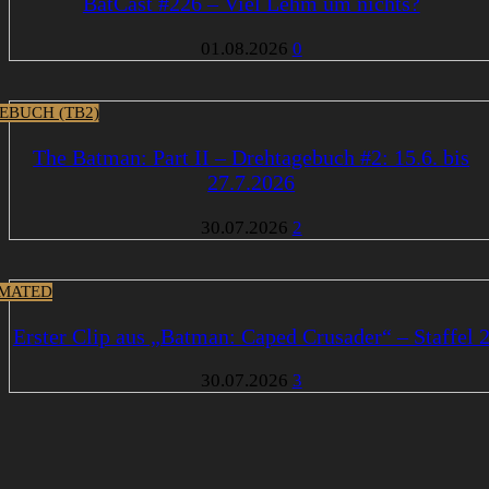
BatCast #226 – Viel Lehm um nichts?
01.08.2026
0
EBUCH (TB2)
The Batman: Part II – Drehtagebuch #2: 15.6. bis
27.7.2026
30.07.2026
2
MATED
Erster Clip aus „Batman: Caped Crusader“ – Staffel 
30.07.2026
3