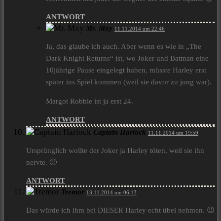
ANTWORT
Mr. Mxy
11.11.2014 um 22:46
Ja, das glaube ich auch. Aber wenn es wie in „The
Dark Knight Returns“ ist, wo Joker und Batman eine
10jährige Pause eingelegt haben, müsste Harley erst
später ins Spiel kommen (weil sie davor zu jung war).
Margot Robbie ist ja erst 24.
ANTWORT
Captain Harlock
11.11.2014 um 19:59
Ursprünglich wollte der Joker ja Harley töten, weil sie ihn
nervte. 🙁
ANTWORT
Tremor
13.11.2014 um 06:13
Das würde ich ihm bei DIESER Harley echt übel nehmen. 😉