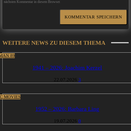
nächsten Kommentar in diesem Browser.
WEITERE NEWS ZU DIESEM THEMA
MAN 89
1941 – 2026: Joachim Kerzel
22.07.2026
3
IC MOVIES
1952 – 2026: Barbara Ling
19.07.2026
0