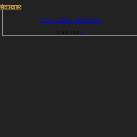
IC MOVIES
1938 – 2026: John Nolan
14.04.2026
0