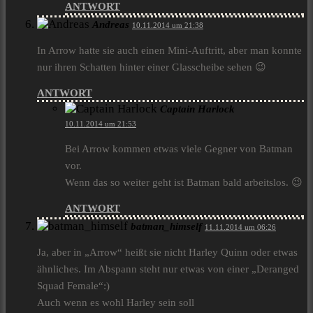
ANTWORT
Andreas
10.11.2014 um 21:38
In Arrow hatte sie auch einen Mini-Auftritt, aber man konnte
nur ihren Schatten hinter einer Glasscheibe sehen 😉
ANTWORT
Captain Harlock
10.11.2014 um 21:53
Bei Arrow kommen etwas viele Gegner von Batman
vor.
Wenn das so weiter geht ist Batman bald arbeitslos. 😉
ANTWORT
batman_himself
11.11.2014 um 06:26
Ja, aber in „Arrow“ heißt sie nicht Harley Quinn oder etwas
ähnliches. Im Abspann steht nur etwas von einer „Deranged
Squad Female“:)
Auch wenn es wohl Harley sein soll