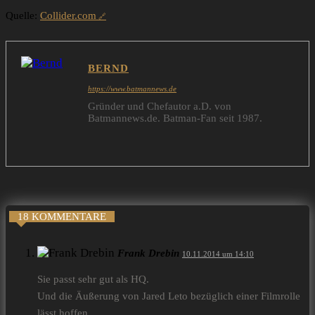
Quelle:
Collider.com
BERND
https://www.batmannews.de
Gründer und Chefautor a.D. von
Batmannews.de. Batman-Fan seit 1987.
18 KOMMENTARE
Frank Drebin
10.11.2014 um 14:10
Sie passt sehr gut als HQ.
Und die Äußerung von Jared Leto bezüglich einer Filmrolle
lässt hoffen.