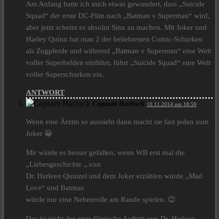
Am Anfang hatte ich mich etwas gewundert, dass „Suicide
Squad“ der erste DC-Film nach „Batman v Superman“ wird,
aber jetzt scheint es absolut Sinn zu machen. Mit Joker und
Harley Quinn hat man 2 der beliebtesten Comic-Schurken
als Zugpferde und während „Batman v Superman“ eine Welt
voller Superhelden einführt, führt „Suicide Squad“ eine Welt
voller Superschurken ein.
ANTWORT
Captain Harlock
10.11.2014 um 18:59
Wenn eine Ärztin so aussieht dann macht sie fast jeden zum
Joker 😀
Mir würde es besser gefallen, wenn WB erst mal die
„Liebesgeschichte „.von
Dr. Harleen Quinzel und dem Joker erzählen würde „Mad
Love“ und Batman
würde nur eine Nebenrolle am Rande spielen. 😉
Das ist nicht der erste filmische Auftritt von Dr. Harleen