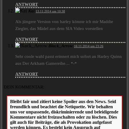
ANTWORT
Kai
13.11.2014 um 10:38
Als jüngere Version von harley könnte ich mir Maddie
Ziegler, das Mädel aus dem SIA Video vorstellen
ANTWORT
Black_Arrow
16.11.2014 um 23:26
Sehr coole wahl passt erinnert mich sofort an Harley Quinn
aus Der Arkham Gamereihe… *-*
ANTWORT
DEIN KOMMENTAR: