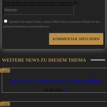
Bitte geben Sie hier Ihre E-Mail-Adresse ein
Website:
Speichern Sie meinen Namen, meine E-Mail-Adresse und meine Website für den
nächsten Kommentar in diesem Browser.
WEITERE NEWS ZU DIESEM THEMA
TCAST
BatCast #227 – Dark Victory 3: Liebe und Hass
08.08.2026
0
TCAST