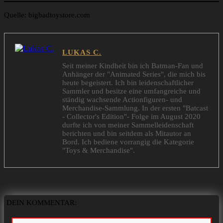
Quelle: bigbadtoystore.com
LUKAS C.
Seit meiner Kindheit bin ich Batman-Fan und
Anhänger der "Animated Series", die mich bis
heute begeistert. Ich bin leidenschaftlicher
Sammler und besitze eine umfangreiche und
ständig wachsende Actionfiguren- und
Merchandise-Sammlung. In der ersten "Batcast
- Collector's Edition"- Folge im August 2020
durfte ich von meiner Sammelleidenschaft
berichten und bin seitdem als Mitautor an
Bord. Ich bediene vorrangig die Kategorie
"Toys & Merchandise".
DEIN KOMMENTAR: