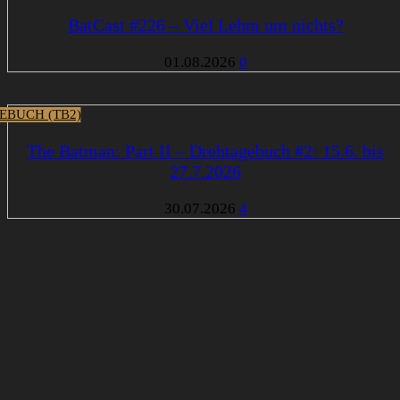
BatCast #226 – Viel Lehm um nichts?
01.08.2026
0
EBUCH (TB2)
The Batman: Part II – Drehtagebuch #2: 15.6. bis
27.7.2026
30.07.2026
4