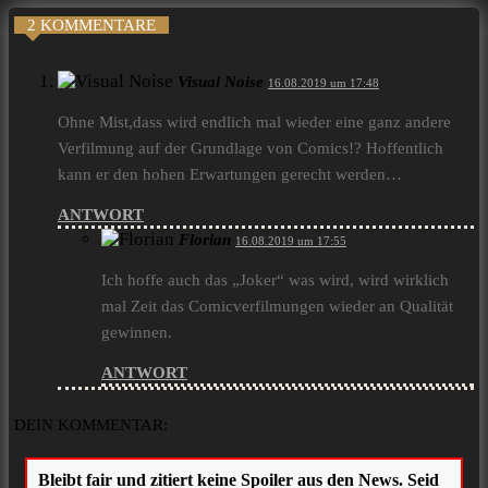
2 KOMMENTARE
Visual Noise
16.08.2019 um 17:48
Ohne Mist,dass wird endlich mal wieder eine ganz andere
Verfilmung auf der Grundlage von Comics!? Hoffentlich
kann er den hohen Erwartungen gerecht werden…
ANTWORT
Florian
16.08.2019 um 17:55
Ich hoffe auch das „Joker“ was wird, wird wirklich
mal Zeit das Comicverfilmungen wieder an Qualität
gewinnen.
ANTWORT
DEIN KOMMENTAR: