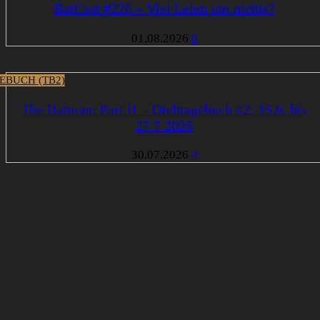
BatCast #226 – Viel Lehm um nichts?
01.08.2026
0
EBUCH (TB2)
The Batman: Part II – Drehtagebuch #2: 15.6. bis
27.7.2026
30.07.2026
4