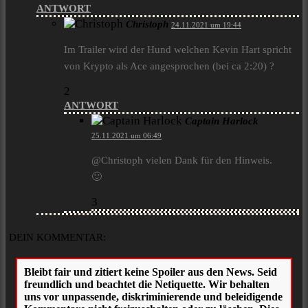
ANTWORT
Christoph
24.11.2021 um 19:44
Im Trailer wird der Hund welchen Kevin Hart spricht
von Krypto als Ace angesprochen (bei ca 2:20) ?
2
ANTWORT
Captain Harlock
25.11.2021 um 06:49
@Christoph vielen Dank für den Hinweis.
🙂
3
DEIN KOMMENTAR: