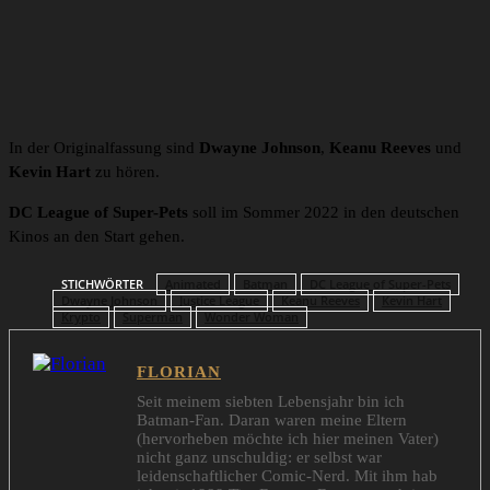
In der Originalfassung sind
Dwayne Johnson
,
Keanu Reeves
und
Kevin Hart
zu hören.
DC League of Super-Pets
soll im Sommer 2022 in den deutschen
Kinos an den Start gehen.
STICHWÖRTER
Animated
Batman
DC League of Super-Pets
Dwayne Johnson
Justice League
Keanu Reeves
Kevin Hart
Krypto
Superman
Wonder Woman
FLORIAN
Seit meinem siebten Lebensjahr bin ich
Batman-Fan. Daran waren meine Eltern
(hervorheben möchte ich hier meinen Vater)
nicht ganz unschuldig: er selbst war
leidenschaftlicher Comic-Nerd. Mit ihm hab