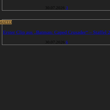
30.07.2026
3
MATED
Erster Clip aus „Batman: Caped Crusader“ – Staffel 
30.07.2026
6