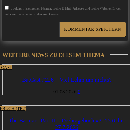
Speichern Sie meinen Namen, meine E-Mail-Adresse und meine Website für den
nächsten Kommentar in diesem Browser.
WEITERE NEWS ZU DIESEM THEMA
TCAST
BatCast #226 – Viel Lehm um nichts?
01.08.2026
0
EBUCH (TB2)
The Batman: Part II – Drehtagebuch #2: 15.6. bis
27.7.2026