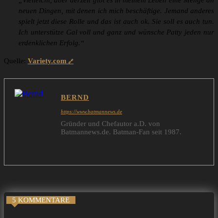
„Vielleicht, aber derzeit gibt es in meinem Leben eine Menge an
neuen Dingen, mit denen ich mich beschäftige. Jemand anderes
spielt jetzt diese Rolle und das ist auch ok. Sie soll es auch tun.
Ich unterstütze Gal voll und ganz und wünsche Patty jeden nur
erdenklichen Erfolg.“
Quelle:
Variety.com
BERND
https://www.batmannews.de
Gründer und Chefautor a.D. von
Batmannews.de. Batman-Fan seit 1987.
5 KOMMENTARE