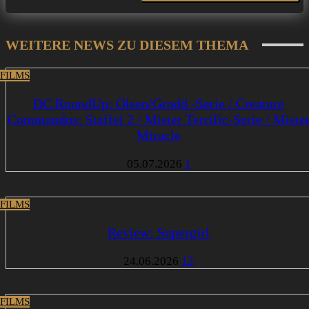
WEITERE NEWS ZU DIESEM THEMA
 FILMS
DC RoundUp: Olsen/Grodd -Serie / Creature
Commandos: Staffel 2 / Mister Terrific-Serie / Miste
Miracle
05.07.2026
1
 FILMS
Review: Supergirl
24.06.2026
12
 FILMS