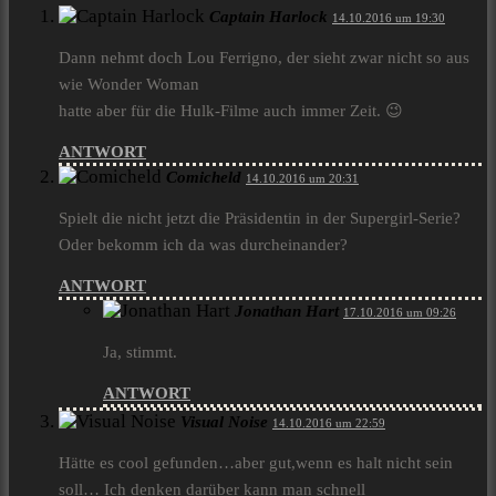
Captain Harlock
14.10.2016 um 19:30
Dann nehmt doch Lou Ferrigno, der sieht zwar nicht so aus
wie Wonder Woman
hatte aber für die Hulk-Filme auch immer Zeit. 😉
ANTWORT
Comicheld
14.10.2016 um 20:31
Spielt die nicht jetzt die Präsidentin in der Supergirl-Serie?
Oder bekomm ich da was durcheinander?
ANTWORT
Jonathan Hart
17.10.2016 um 09:26
Ja, stimmt.
ANTWORT
Visual Noise
14.10.2016 um 22:59
Hätte es cool gefunden…aber gut,wenn es halt nicht sein
soll… Ich denken darüber kann man schnell