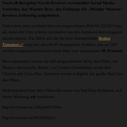
Nach all den guten Vorab-Reviews vereinzelter Social Media-
Vertreter, hat Warner Bros. das Embargo für ‚Wonder Woman‘-
Reviews frühzeitig aufgehoben.
Und schon jetzt zeichnet sich ein ungewohntes Bild für DCEU-Fans
ab, denn der Film scheint zumindest bei den Kritikern hervorragend
anzukommen. Ein Blick auf die Review-Sammelstelle
Rotten
Tomatoes
zeigt bei aktuell 45 freigegeben Kritiken (bis zu 300
werden insgesamt erwartet) einen Wert von imposanten
96 Prozent
!
Hervorgehoben wurde die toll ausgearbeitete Story des Films, der
Humor, die epische Breite, Gal Gadots Darstellung sowie ihre
Chemie mit Chris Pine. Kritisiert wurde lediglich der große Bad Guy
des Films.
Stellvertretend hier drei Video-Reviews von YouTube-Kritikern, auf
deren Meinung
wir
vertrauen:
httpvh://youtu.be/1kRpqWVJDtw
httpvh://youtu.be/iWZIRifjkxc