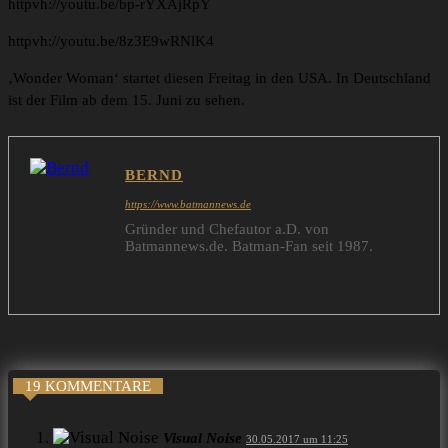
httpvh://youtu.be/bp-rYXAjRpY
httpvh://youtu.be/8z3E9wRNlK4
‚Wonder Woman‘ startet diesen Freitag in den USA. In Deutschland
ist der Film ab dem 15. Juni zu sehen.
BERND
https://www.batmannews.de
Gründer und Chefautor a.D. von
Batmannews.de. Batman-Fan seit 1987.
19 KOMMENTARE
Visual Noise
30.05.2017 um 11:25