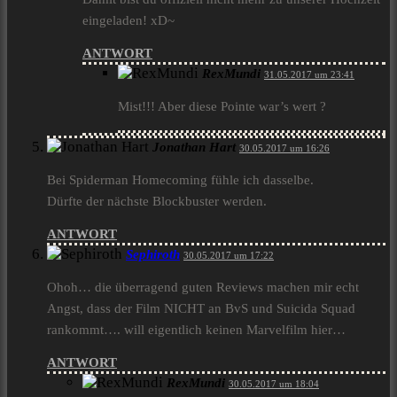
eingeladen! xD~
ANTWORT
RexMundi
31.05.2017 um 23:41
Mist!!! Aber diese Pointe war’s wert ?
Jonathan Hart
30.05.2017 um 16:26
Bei Spiderman Homecoming fühle ich dasselbe.
Dürfte der nächste Blockbuster werden.
ANTWORT
Sephiroth
30.05.2017 um 17:22
Ohoh… die überragend guten Reviews machen mir echt
Angst, dass der Film NICHT an BvS und Suicida Squad
rankommt…. will eigentlich keinen Marvelfilm hier…
ANTWORT
RexMundi
30.05.2017 um 18:04