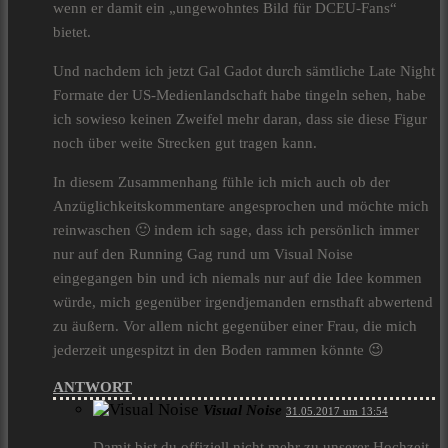
wenn er damit ein „ungewohntes Bild für DCEU-Fans“
bietet.
Und nachdem ich jetzt Gal Gadot durch sämtliche Late Night
Formate der US-Medienlandschaft habe tingeln sehen, habe
ich sowieso keinen Zweifel mehr daran, dass sie diese Figur
noch über weite Strecken gut tragen kann.
In diesem Zusammenhang fühle ich mich auch ob der
Anzüglichkeitskommentare angesprochen und möchte mich
reinwaschen 🙂 indem ich sage, dass ich persönlich immer
nur auf den Running Gag rund um Visual Noise
eingegangen bin und ich niemals nur auf die Idee kommen
würde, mich gegenüber irgendjemanden ernsthaft abwertend
zu äußern. Vor allem nicht gegenüber einer Frau, die mich
jederzeit ungespitzt in den Boden rammen könnte 😉
ANTWORT
Visual Noise
31.05.2017 um 13:54
Damit bist du offiziell nicht mehr zu unserer Hochzeit