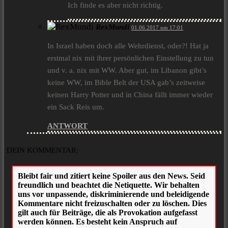
Ich finde es aber nicht richtig.
RexMundi
01.06.2017 um 17:01
In Israel haben doch alle Wehrdienst, oder?! Hat ja
erstmal nix mit ihrer persönlichen Einstellung zu tun
und v. a. nix mit WW. Aber gut, im Libanon gibt’s
keine WW, im Bible Belt der USA gab’s zeitweise
keinen Harry Potter und in China fällt immer wieder
ein Sack Reis um.
ANTWORT
DEIN KOMMENTAR: