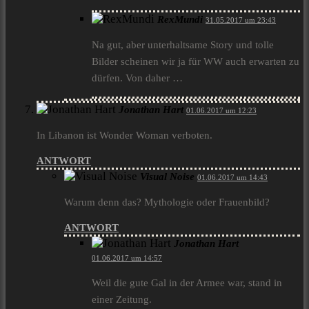
RexMundi
31.05.2017 um 23:43
Na gut, aber unterhaltsame Story und tolle
Bilder scheinen wir ja für WW auch erwarten zu
dürfen. Von daher …
Jonathan Hart
01.06.2017 um 12:23
In Libanon ist Wonder Woman verboten.
ANTWORT
Visual Noise
01.06.2017 um 14:43
Warum denn das? Mythologie oder Frauenbild?
ANTWORT
Jonathan Hart
01.06.2017 um 14:57
Weil die gute Gal in der Armee war, stand in
einer Zeitung.