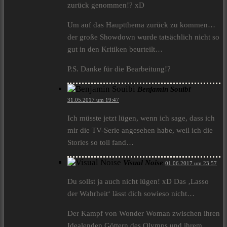
zurück genommen!? xD
Um auf das Hauptthema zurück zu kommen…
der große Showdown wurde tatsächlich nicht so
gut in den Kritiken beurteilt…
P.S. Danke für die Bearbeitung!?
Benjamin Souibi
31.05.2017 um 19:47
Ich müsste jetzt lügen, wenn ich sage, dass ich
mir die TV-Serie angesehen habe, weil ich die
Stories so toll fand…
Visual Noise
01.06.2017 um 23:57
Du sollst ja auch nicht lügen! xD Das ‚Lasso
der Wahrheit‘ lässt dich sowieso nicht…
Der Kampf von Wonder Woman zwischen ihren
Idealenden Göttern des Olymps und ihrem