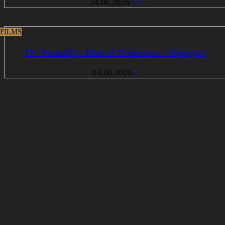
24.06.2026
12
 FILMS
DC RoundUp: Man of Tomorrow / Supergirl
03.06.2026
7