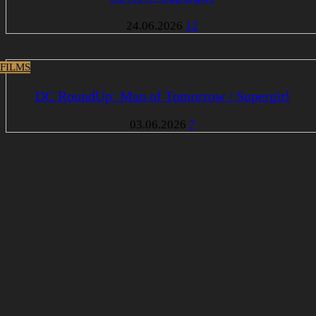
24.06.2026
12
 FILMS
DC RoundUp: Man of Tomorrow / Supergirl
03.06.2026
7