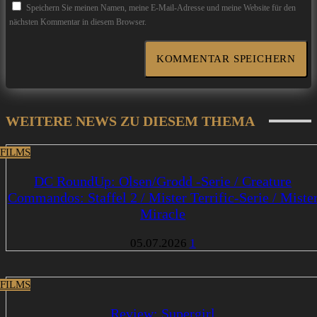
Speichern Sie meinen Namen, meine E-Mail-Adresse und meine Website für den
nächsten Kommentar in diesem Browser.
WEITERE NEWS ZU DIESEM THEMA
 FILMS
DC RoundUp: Olsen/Grodd -Serie / Creature
Commandos: Staffel 2 / Mister Terrific-Serie / Miste
Miracle
05.07.2026
1
 FILMS
Review: Supergirl