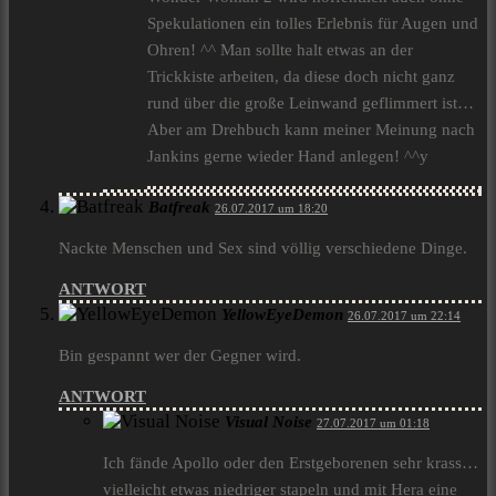
Spekulationen ein tolles Erlebnis für Augen und
Ohren! ^^ Man sollte halt etwas an der
Trickkiste arbeiten, da diese doch nicht ganz
rund über die große Leinwand geflimmert ist…
Aber am Drehbuch kann meiner Meinung nach
Jankins gerne wieder Hand anlegen! ^^y
Batfreak
26.07.2017 um 18:20
Nackte Menschen und Sex sind völlig verschiedene Dinge.
ANTWORT
YellowEyeDemon
26.07.2017 um 22:14
Bin gespannt wer der Gegner wird.
ANTWORT
Visual Noise
27.07.2017 um 01:18
Ich fände Apollo oder den Erstgeborenen sehr krass…
vielleicht etwas niedriger stapeln und mit Hera eine