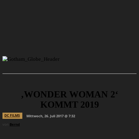
‚WONDER WOMAN 2‘
KOMMT 2019
DC FILMS
Mittwoch, 26. Juli 2017 @ 7:32
von
Bernd