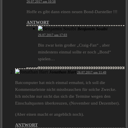
26.07.2017 um 10:58
Hoffe es gibt dann einen neuen Bond-Darsteller !!!
ANTWORT
Benjamin Souibi
26.07.2017 um 17:03
Bin zwar kein großer „Craig-Fan“ , aber
mindestens einmal sollte er noch „Bond“
spielen…
Jonathan Hart
26.07.2017 um 11:49
Batcomputer hat mich einmal ermahnt, ich soll die
Kommentarleiste nicht missbrauchen für solche Zwecke.
Ich möchte nur nicht das sich die Termine wegen den
Einschaltquoten überkreuzen, (November und Dezember).
(Aber einen macht er angeblich noch).
ANTWORT