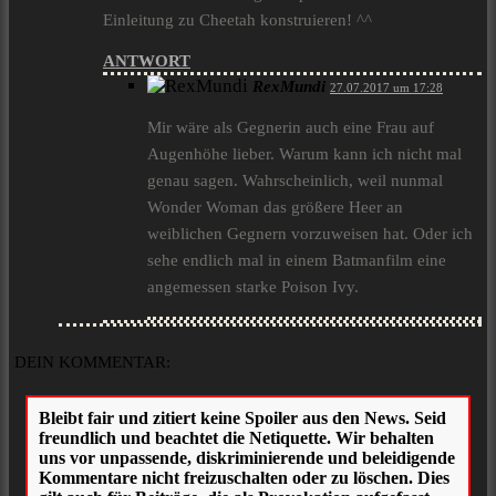
Einleitung zu Cheetah konstruieren! ^^
ANTWORT
RexMundi
27.07.2017 um 17:28
Mir wäre als Gegnerin auch eine Frau auf
Augenhöhe lieber. Warum kann ich nicht mal
genau sagen. Wahrscheinlich, weil nunmal
Wonder Woman das größere Heer an
weiblichen Gegnern vorzuweisen hat. Oder ich
sehe endlich mal in einem Batmanfilm eine
angemessen starke Poison Ivy.
DEIN KOMMENTAR: