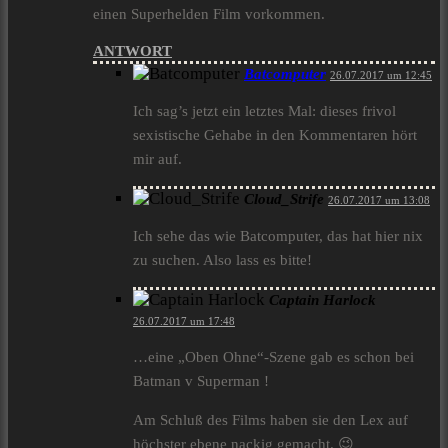
einen Superhelden Film vorkommen.
ANTWORT
Batcomputer
26.07.2017 um 12:45
Ich sag’s jetzt ein letztes Mal: dieses frivol
sexistische Gehabe in den Kommentaren hört
mir auf.
Cloud_Strife
26.07.2017 um 13:08
Ich sehe das wie Batcomputer, das hat hier nix
zu suchen. Also lass es bitte!
Captain Harlock
26.07.2017 um 17:48
…eine „Oben Ohne“-Szene gab es schon bei
Batman v Superman !
Am Schluß des Films haben sie den Lex auf
höchster ebene nackig gemacht. 😉