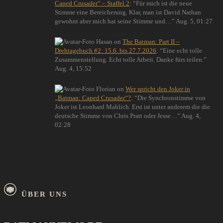
Caped Crusader“ – Staffel 2
: “
Für mich ist die neue
Stimme eine Bereicherung. Klar, man ist David Nathan
gewohnt aber mich hat seine Stimme und…
”
Aug. 5, 01:27
Hasan
on
The Batman: Part II –
Drehtagebuch #2: 15.6. bis 27.7.2026
: “
Eine echt tolle
Zusammenstellung. Echt tolle Arbeit. Danke fürs teilen.
”
Aug. 4, 15:52
Florian
on
Wer spricht den Joker in
„Batman: Caped Crusader“?
: “
Die Synchronstimme von
Joker ist Leonhard Mahlich. Erst ist unter anderem die die
deutsche Stimme von Chris Pratt oder Jesse…
”
Aug. 4,
02:28
ÜBER UNS