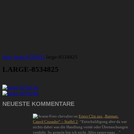
Start
large-8534825
large-8534825
LARGE-8534825
NEUESTE KOMMENTARE
chevalier
on
Erster Clip aus „Batman:
Caped Crusader“ – Staffel 2
: “
Entschuldigung aber da war
nichts dabei was die Handlung verrät oder Überraschungen
verdirbt. So gemein bin ich nicht. Alles easter-eggs…
”