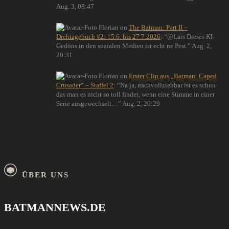
Aug. 3, 08:47
Florian
on
The Batman: Part II –
Drehtagebuch #2: 15.6. bis 27.7.2026
: “
@Lars Dieses KI-
Gedöns in den sozialen Medien ist echt ne Pest.
”
Aug. 2,
20:31
Florian
on
Erster Clip aus „Batman: Caped
Crusader“ – Staffel 2
: “
Na ja, nachvollziehbar ist es schon
das man es nicht so toll findet, wenn eine Stimme in einer
Serie ausgewechselt…
”
Aug. 2, 20:29
ÜBER UNS
BATMANNEWS.DE