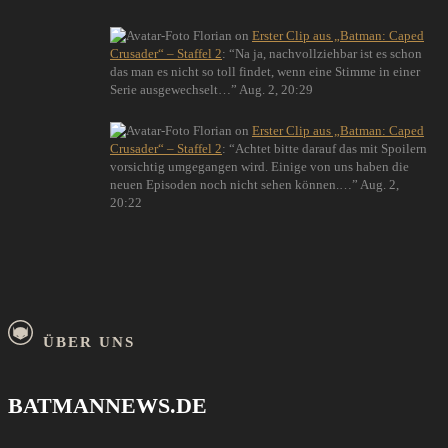
Florian
on
Erster Clip aus „Batman: Caped
Crusader“ – Staffel 2
: “
Na ja, nachvollziehbar ist es schon
das man es nicht so toll findet, wenn eine Stimme in einer
Serie ausgewechselt…
”
Aug. 2, 20:29
Florian
on
Erster Clip aus „Batman: Caped
Crusader“ – Staffel 2
: “
Achtet bitte darauf das mit Spoilern
vorsichtig umgegangen wird. Einige von uns haben die
neuen Episoden noch nicht sehen können.…
”
Aug. 2,
20:22
ÜBER UNS
BATMANNEWS.DE