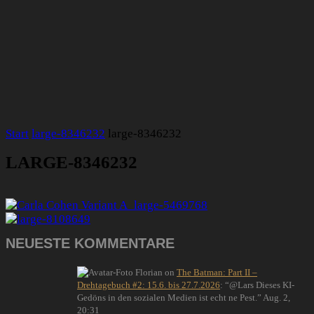
Start
large-8346232
large-8346232
LARGE-8346232
NEUESTE KOMMENTARE
Florian
on
The Batman: Part II –
Drehtagebuch #2: 15.6. bis 27.7.2026
: “
@Lars Dieses KI-
Gedöns in den sozialen Medien ist echt ne Pest.
”
Aug. 2,
20:31