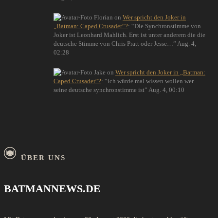
Florian
on
Wer spricht den Joker in
„Batman: Caped Crusader“?
: “
Die Synchronstimme von
Joker ist Leonhard Mahlich. Erst ist unter anderem die die
deutsche Stimme von Chris Pratt oder Jesse…
”
Aug. 4,
02:28
Jake
on
Wer spricht den Joker in „Batman:
Caped Crusader“?
: “
ich würde mal wissen wollen wer
seine deutsche synchronstimme ist
”
Aug. 4, 00:10
ÜBER UNS
BATMANNEWS.DE