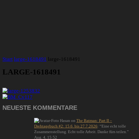
Start
large-1618491
large-1618491
LARGE-1618491
NEUESTE KOMMENTARE
Hasan
on
The Batman: Part II –
Drehtagebuch #2: 15.6. bis 27.7.2026
: “
Eine echt tolle
Zusammenstellung. Echt tolle Arbeit. Danke fürs teilen.
”
Aug. 4, 15:52