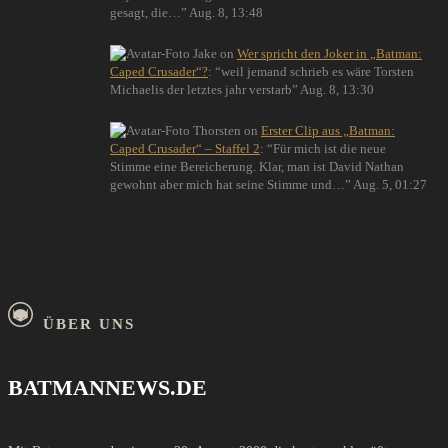
gesagt, die…
”
Aug. 8, 13:48
Jake
on
Wer spricht den Joker in „Batman:
Caped Crusader“?
: “
weil jemand schrieb es wäre Torsten
Michaelis der letztes jahr verstarb
”
Aug. 8, 13:30
Thorsten
on
Erster Clip aus „Batman:
Caped Crusader“ – Staffel 2
: “
Für mich ist die neue
Stimme eine Bereicherung. Klar, man ist David Nathan
gewohnt aber mich hat seine Stimme und…
”
Aug. 5, 01:27
ÜBER UNS
BATMANNEWS.DE