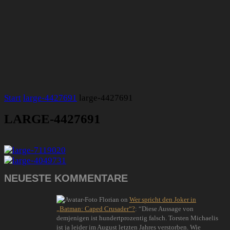
Start
large-4427691
large-4427691
LARGE-4427691
NEUESTE KOMMENTARE
Florian
on
Wer spricht den Joker in
„Batman: Caped Crusader“?
: “
Diese Aussage von
demjenigen ist hundertprozentig falsch. Torsten Michaelis
ist ja leider im August letzten Jahres verstorben. Wie